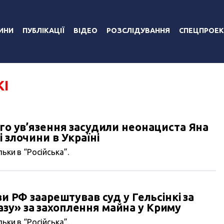
ИНИ
ПУБЛІКАЦІЇ
ВІДЕО
РОЗСЛІДУВАННЯ
СПЕЦПРОЕК
КІ
ого ув’язення засудили неонациста Яна
 злочини в Україні
ьки в “Російська”.
ви РФ заарештував суд у Гельсінкі за
зу» за захоплення майна у Криму
ьки в “Російська”.