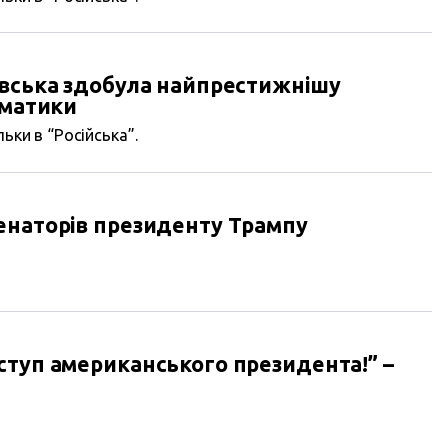
овська здобула найпрестижнішу
ематики
ьки в “Російська”.
енаторів президенту Трампу
ступ американського президента!” –