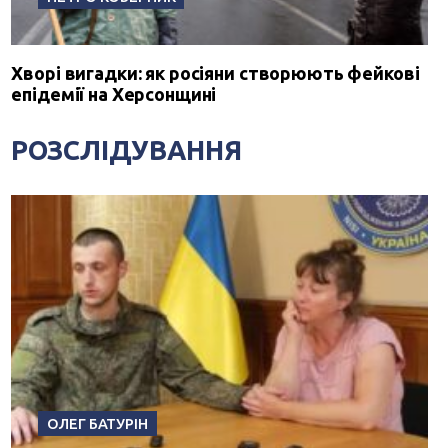
Хворі вигадки: як росіяни створюють фейкові
епідемії на Херсонщині
РОЗСЛІДУВАННЯ
ОЛЕГ БАТУРІН