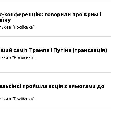
ес-конференцію: говорили про Крим і
аїну
ьки в “Російська”.
рший саміт Трампа і Путіна (трансляція)
ьки в “Російська”.
 Гельсінкі пройшла акція з вимогами до
ьки в “Російська”.