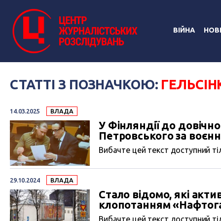
ВІЙНА
НОВ
СТАТТІ З ПОЗНАЧКОЮ:
ГЕЛЬСІН
14.03.2025
ВЛАДА
У Фінляндії до довічн
Петровського за воєнні
Вибачте цей текст доступний тіл
29.10.2024
ВЛАДА
Стало відомо, які акти
клопотанням «Нафтога
Вибачте цей текст доступний тіл