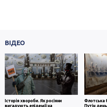
ВІДЕО
Історія хвороби. Як росіяни
Флотська 
вигадують епідемії на
Путін день