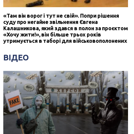
«Там він ворог і тут не свій». Попри рішення
суду про негайне звільнення Євгена
Калашникова, який здався в полон за проєктом
«Хочу жити!», він більше трьох років
утримується в таборі для військовополонених
ВІДЕО