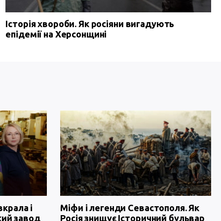
Історія хвороби. Як росіяни вигадують
епідемії на Херсонщині
вкрала і
Міфи і легенди Севастополя. Як
кий завод
Росія знищує Історичний бульвар