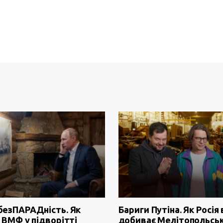
безПАРАДність. Як
Бариги Путіна. Як Росія 
 ВМФ у підворітті
добиває Мелітопольсь