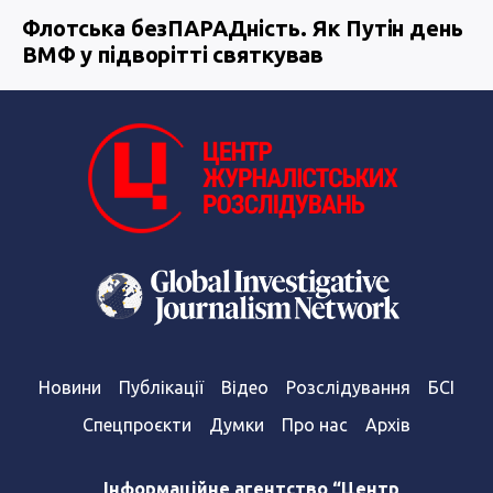
Флотська безПАРАДність. Як Путін день
ВМФ у підворітті святкував
Новини
Публікації
Відео
Розслідування
БСІ
Спецпроєкти
Думки
Про нас
Архів
Інформаційне агентство “Центр