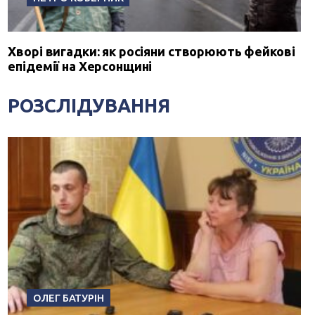
Хворі вигадки: як росіяни створюють фейкові
епідемії на Херсонщині
РОЗСЛІДУВАННЯ
ОЛЕГ БАТУРІН