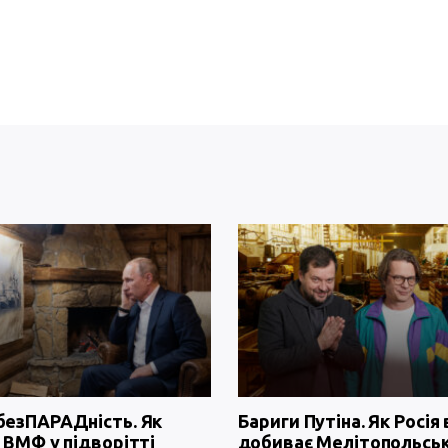
безПАРАДність. Як
Бариги Путіна. Як Росія 
 ВМФ у підворітті
добиває Мелітопольсь