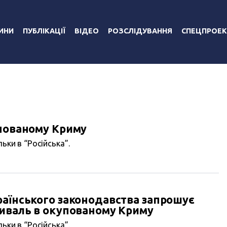
ИНИ
ПУБЛІКАЦІЇ
ВІДЕО
РОЗСЛІДУВАННЯ
СПЕЦПРОЕК
упованому Криму
ьки в “Російська”.
раїнського законодавства запрошує
тиваль в окупованому Криму
ьки в “Російська”.