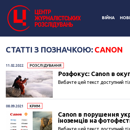
ВІЙНА
НОВ
СТАТТІ З ПОЗНАЧКОЮ:
CANON
11.02.2022
РОЗСЛІДУВАННЯ
Розфокус: Canon в ок
Вибачте цей текст доступний тіл
08.09.2021
КРИМ
Сanon в порушення ук
іноземців на фотофес
Вибачте цей текст доступний тіл