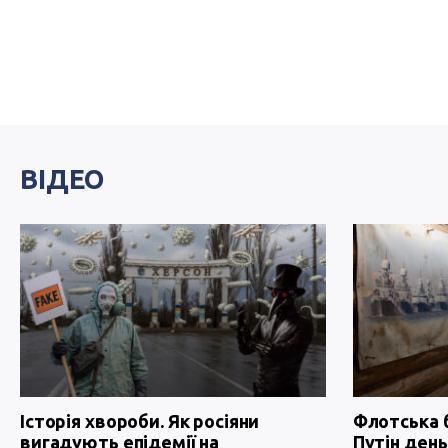
ВІДЕО
Історія хвороби. Як росіяни
Флотська 
вигадують епідемії на
Путін день