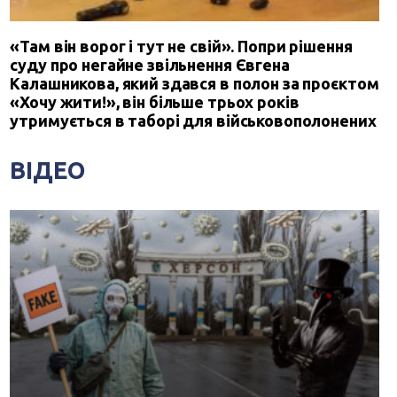
«Там він ворог і тут не свій». Попри рішення
суду про негайне звільнення Євгена
Калашникова, який здався в полон за проєктом
«Хочу жити!», він більше трьох років
утримується в таборі для військовополонених
ВІДЕО