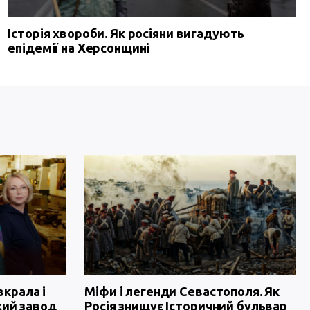
Історія хвороби. Як росіяни вигадують
епідемії на Херсонщині
вкрала і
Міфи і легенди Севастополя. Як
кий завод
Росія знищує Історичний бульвар