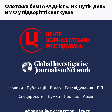
Флотська безПАРАДність. Як Путін день
ВМФ у підворітті святкував
Новини
Публікації
Відео
Розслідування
БСІ
Спецпроєкти
Думки
Про нас
Архів
Інформаційне агентство “Центр