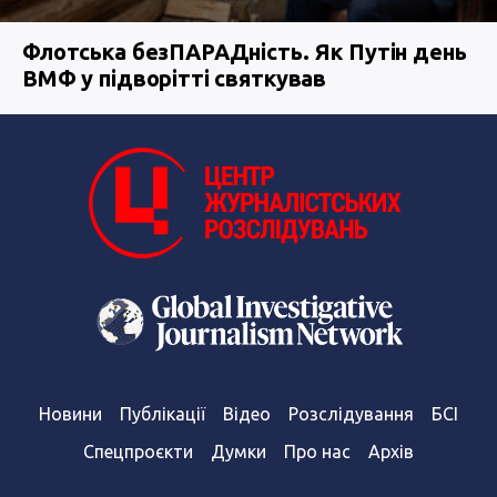
Флотська безПАРАДність. Як Путін день
ВМФ у підворітті святкував
Новини
Публікації
Відео
Розслідування
БСІ
Спецпроєкти
Думки
Про нас
Архів