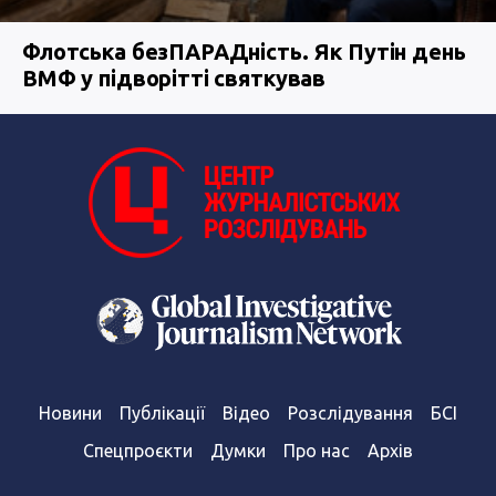
Флотська безПАРАДність. Як Путін день
ВМФ у підворітті святкував
Новини
Публікації
Відео
Розслідування
БСІ
Спецпроєкти
Думки
Про нас
Архів