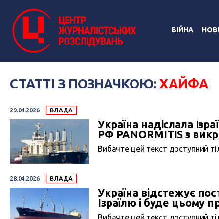
ВІЙНА
НОВ
СТАТТІ З ПОЗНАЧКОЮ:
ХАЙФА
29.04.2026
ВЛАДА
Україна надіслала Ізр
РФ PANORMITIS з викр
Вибачте цей текст доступний тіл
28.04.2026
ВЛАДА
Україна відстежує пос
Ізраїлю і буде цьому п
Вибачте цей текст доступний тіл