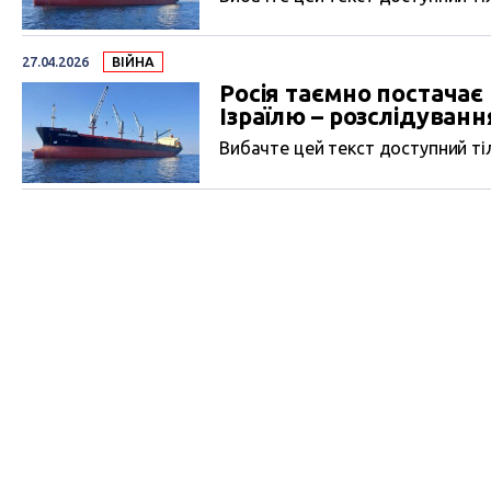
27.04.2026
ВІЙНА
Росія таємно постача
Ізраїлю – розслідуванн
Вибачте цей текст доступний тіл