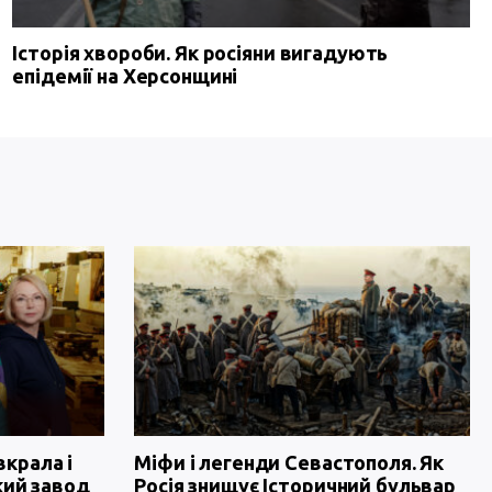
Історія хвороби. Як росіяни вигадують
епідемії на Херсонщині
вкрала і
Міфи і легенди Севастополя. Як
кий завод
Росія знищує Історичний бульвар