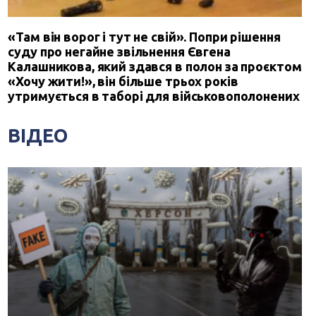
«Там він ворог і тут не свій». Попри рішення
суду про негайне звільнення Євгена
Калашникова, який здався в полон за проєктом
«Хочу жити!», він більше трьох років
утримується в таборі для військовополонених
ВІДЕО