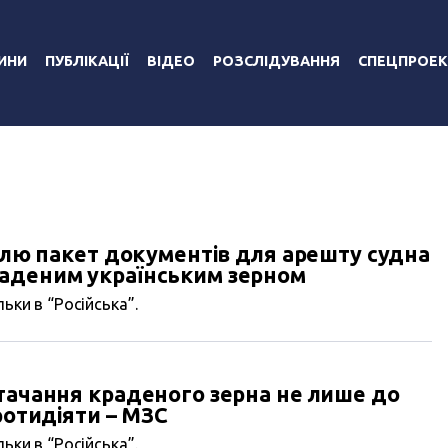
ИНИ
ПУБЛІКАЦІЇ
ВІДЕО
РОЗСЛІДУВАННЯ
СПЕЦПРОЕК
аїлю пакет документів для арешту судна
аденим українським зерном
ьки в “Російська”.
тачання краденого зерна не лише до
ротидіяти – МЗС
ьки в “Російська”.