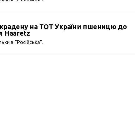
є крадену на ТОТ України пшеницю до
я Haaretz
ьки в “Російська”.