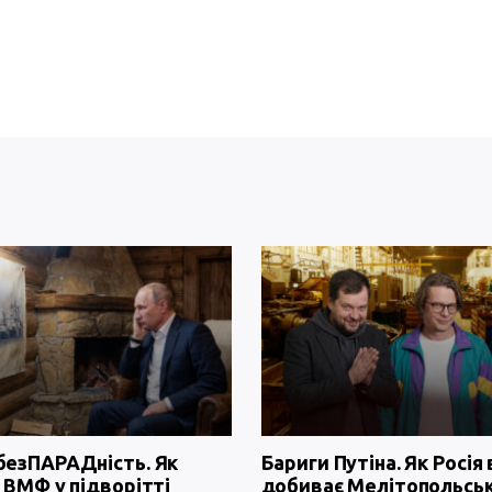
безПАРАДність. Як
Бариги Путіна. Як Росія 
 ВМФ у підворітті
добиває Мелітопольсь