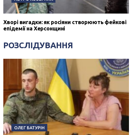
Хворі вигадки: як росіяни створюють фейкові
епідемії на Херсонщині
РОЗСЛІДУВАННЯ
ОЛЕГ БАТУРІН