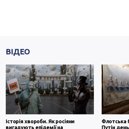
ВІДЕО
Історія хвороби. Як росіяни
Флотська 
вигадують епідемії на
Путін день