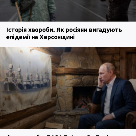
Історія хвороби. Як росіяни вигадують
епідемії на Херсонщині