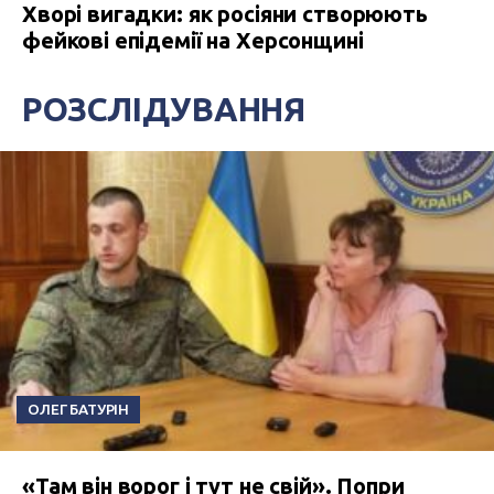
Хворі вигадки: як росіяни створюють
фейкові епідемії на Херсонщині
РОЗСЛІДУВАННЯ
ОЛЕГ БАТУРІН
«Там він ворог і тут не свій». Попри