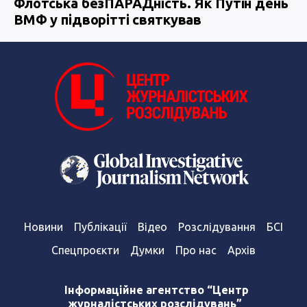
Флотська безПАРАДність. Як Путін день
ВМФ у підворітті святкував
Новини
Публікації
Відео
Розслідування
БСІ
Спецпроєкти
Думки
Про нас
Архів
Інформаційне агентство “Центр
журналістських розслідувань”