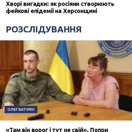
Хворі вигадки: як росіяни створюють
фейкові епідемії на Херсонщині
РОЗСЛІДУВАННЯ
ОЛЕГ БАТУРІН
«Там він ворог і тут не свій». Попри