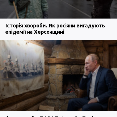
Історія хвороби. Як росіяни вигадують
епідемії на Херсонщині