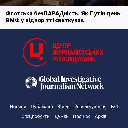
Флотська безПАРАДність. Як Путін день
ВМФ у підворітті святкував
Новини
Публікації
Відео
Розслідування
БСІ
Спецпроєкти
Думки
Про нас
Архів