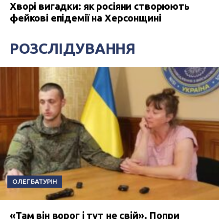
Хворі вигадки: як росіяни створюють
фейкові епідемії на Херсонщині
РОЗСЛІДУВАННЯ
ОЛЕГ БАТУРІН
«Там він ворог і тут не свій». Попри