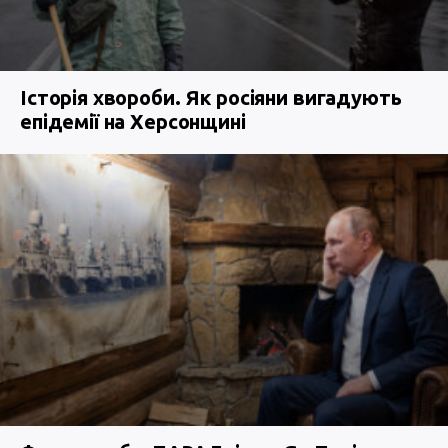
Історія хвороби. Як росіяни вигадують
епідемії на Херсонщині