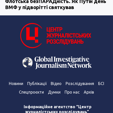
Флотська безПАРАДність. Як Путін день
ВМФ у підворітті святкував
Новини
Публікації
Відео
Розслідування
БСІ
Спецпроєкти
Думки
Про нас
Архів
Інформаційне агентство “Центр
журналістських розслідувань”