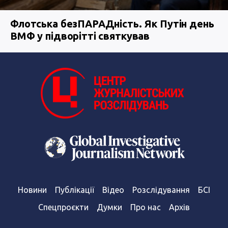
Флотська безПАРАДність. Як Путін день
ВМФ у підворітті святкував
Новини
Публікації
Відео
Розслідування
БСІ
Спецпроєкти
Думки
Про нас
Архів