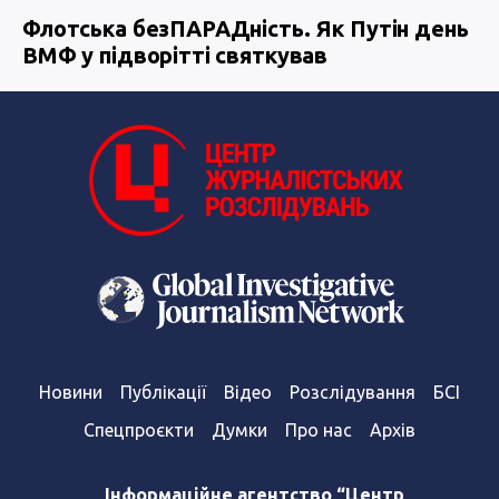
Флотська безПАРАДність. Як Путін день
ВМФ у підворітті святкував
Новини
Публікації
Відео
Розслідування
БСІ
Спецпроєкти
Думки
Про нас
Архів
Інформаційне агентство “Центр