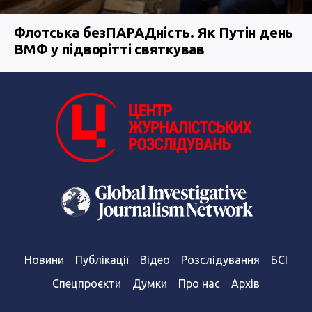
Флотська безПАРАДність. Як Путін день
ВМФ у підворітті святкував
Новини
Публікації
Відео
Розслідування
БСІ
Спецпроєкти
Думки
Про нас
Архів