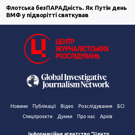
Флотська безПАРАДність. Як Путін день
ВМФ у підворітті святкував
Новини
Публікації
Відео
Розслідування
БСІ
Спецпроєкти
Думки
Про нас
Архів
Інформаційне агентство “Центр