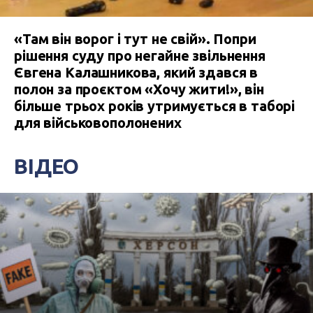
«Там він ворог і тут не свій». Попри
рішення суду про негайне звільнення
Євгена Калашникова, який здався в
полон за проєктом «Хочу жити!», він
більше трьох років утримується в таборі
для військовополонених
ВІДЕО