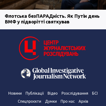
Флотська безПАРАДність. Як Путін день
ВМФ у підворітті святкував
Новини
Публікації
Відео
Розслідування
БСІ
Спецпроєкти
Думки
Про нас
Архів