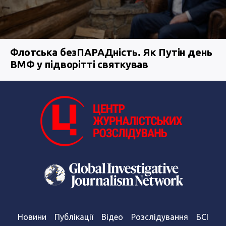
Флотська безПАРАДність. Як Путін день
ВМФ у підворітті святкував
Новини
Публікації
Відео
Розслідування
БСІ