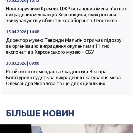
15.05.2026 | 16:15
Нові заручники Кремля. ЦЖР встановив імена пʼятьох
викрадених мешканців Херсонщини, яких росіяни
звинувачують у вбивстві колаборанта Леонтьєва
15.04.2026 | 14:08
Директор музею Тавриди Мальгін отримав підозру
за організацію викрадення окупантами 11 тис
експонатів з Херсонського музею – СБУ
30.03.2026 | 09:00
Російського коменданта Скадовська Віктора
Богатурова судять за викрадення і катування мера
Олександра Яковлєва та ще двох цивільних
БІЛЬШЕ НОВИН