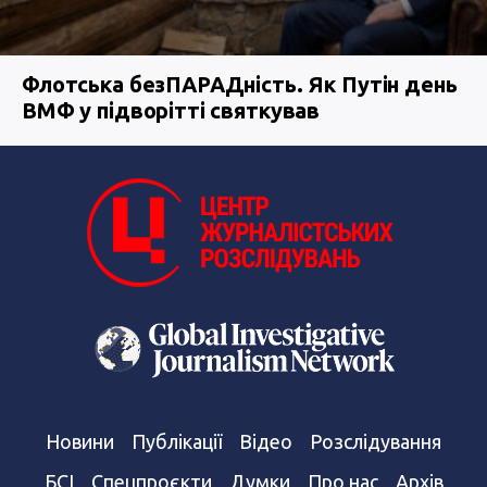
Флотська безПАРАДність. Як Путін день
ВМФ у підворітті святкував
Новини
Публікації
Відео
Розслідування
БСІ
Спецпроєкти
Думки
Про нас
Архів