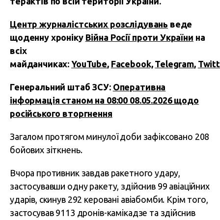
терактів по всій території України.
Центр журналістських розслідувань
веде
щоденну хроніку
Війна Росії проти України
на
всіх
майданчиках:
YouTube
,
Facebook,
Telegram
,
Twitt
Генеральний штаб ЗСУ:
Оперативна
інформація станом на 08:00 08.05.2026 щодо
російського вторгнення
Загалом протягом минулої доби зафіксовано 208
бойових зіткнень.
Вчора противник завдав ракетного удару,
застосувавши одну ракету, здійснив 99 авіаційних
ударів, скинув 292 керовані авіабомби. Крім того,
застосував 9113 дронів-камікадзе та здійснив