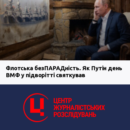
Флотська безПАРАДність. Як Путін день
ВМФ у підворітті святкував