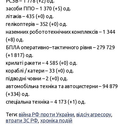
РСЗВ – 1 778 (+2) од.
засоби ППО – 1 370 (+5) од.
літаків – 435 (+0) од.
гелікоптерів – 352 (+0) од.
наземних робототехнічних комплексів – 1 344
(+8) од.
БПЛА оперативно–тактичного рівня – 279 729
(+1 817) од.
крилаті ракети – 4 585 (+0) од.
кораблі / катери – 33 (+0) од.
підводні човни – 2 (+0) од.
автомобільна техніка та автоцистерни – 94 879
(+334) од.
спеціальна техніка – 4 173 (+1) од.
Теги:
війна РФ проти України
,
відсіч агресору
,
втрати ЗС РФ
,
хроніка подій