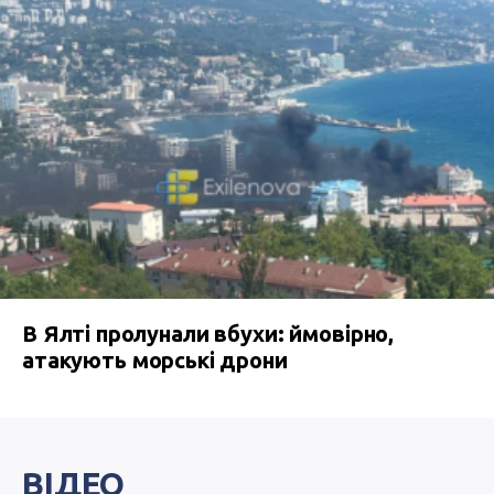
В Ялті пролунали вбухи: ймовірно,
атакують морські дрони
ВІДЕО