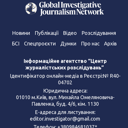
Новини
Публікації
Відео
Розслідування
БСІ
Спецпроєкти
Думки
Про нас
Архів
Інформаційне агентство “Центр
журналістських розслідувань”
Ідентифікатор онлайн-медіа в Реєстрі:№ R40-
04702
Юридична адреса:
01010 м.Київ, вул. Михайла Омеляновича-
Павленка, буд. 4/6, кім. 1130
Е-адреса для листування:
editor.investigator@gmail.com
Телефон: +380984681037*