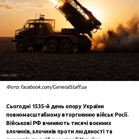
Фото: facebook.com/GeneralStaff.ua
Сьогодні 1535-й день опору України
повномасштабному вторгненню військ Росії.
В
ійськові РФ вчиняють тисячі воєнних
злочинів, злочинів проти людяності та