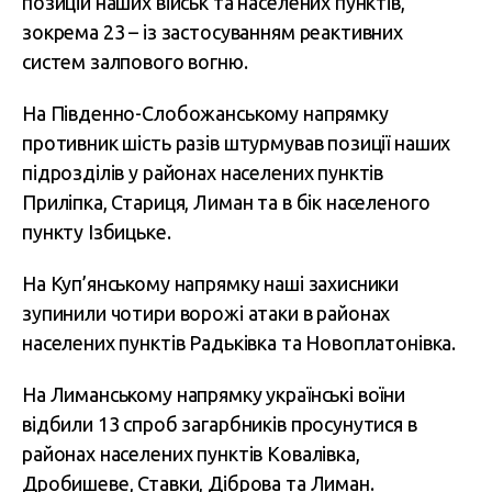
позицій наших військ та населених пунктів,
зокрема 23 – із застосуванням реактивних
систем залпового вогню.
На Південно-Слобожанському напрямку
противник шість разів штурмував позиції наших
підрозділів у районах населених пунктів
Приліпка, Стариця, Лиман та в бік населеного
пункту Ізбицьке.
На Куп’янському напрямку наші захисники
зупинили чотири ворожі атаки в районах
населених пунктів Радьківка та Новоплатонівка.
На Лиманському напрямку українські воїни
відбили 13 спроб загарбників просунутися в
районах населених пунктів Ковалівка,
Дробишеве, Ставки, Діброва та Лиман.