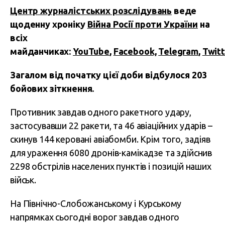
Центр журналістських розслідувань
веде
щоденну хроніку
Війна Росії проти України
на
всіх
майданчиках:
YouTube
,
Facebook,
Telegram
,
Twitt
Загалом від початку цієї доби відбулося 203
бойових зіткнення.
Противник завдав одного ракетного удару,
застосувавши 22 ракети, та 46 авіаційних ударів –
скинув 144 керовані авіабомби. Крім того, задіяв
для ураження 6080 дронів-камікадзе та здійснив
2298 обстрілів населених пунктів і позицій наших
військ.
На Північно-Слобожанському і Курському
напрямках сьогодні ворог завдав одного