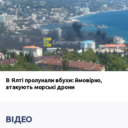
В Ялті пролунали вбухи: ймовірно,
атакують морські дрони
ВІДЕО