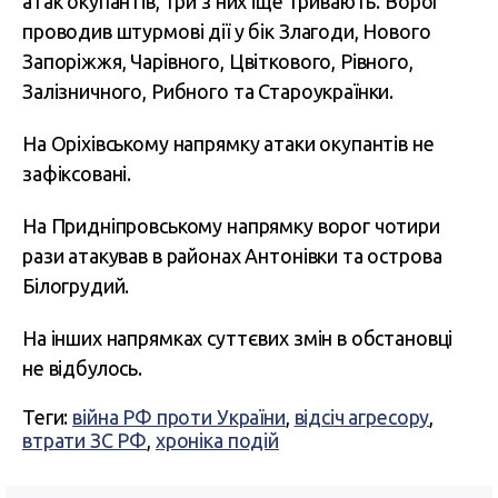
атак окупантів, три з них іще тривають. Ворог
проводив штурмові дії у бік Злагоди, Нового
Запоріжжя, Чарівного, Цвіткового, Рівного,
Залізничного, Рибного та Староукраїнки.
На Оріхівському напрямку атаки окупантів не
зафіксовані.
На Придніпровському напрямку ворог чотири
рази атакував в районах Антонівки та острова
Білогрудий.
На інших напрямках суттєвих змін в обстановці
не відбулось.
Теги:
війна РФ проти України
,
відсіч агресору
,
втрати ЗС РФ
,
хроніка подій