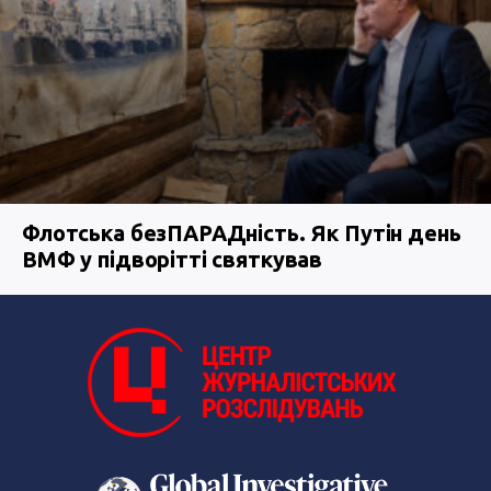
Флотська безПАРАДність. Як Путін день
ВМФ у підворітті святкував