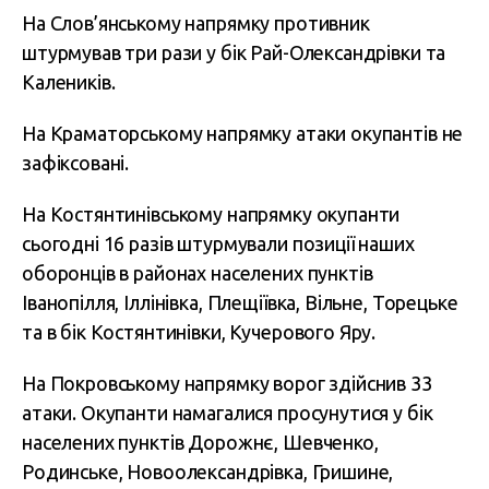
На Слов’янському напрямку противник
штурмував три рази у бік Рай-Олександрівки та
Калеників.
На Краматорському напрямку атаки окупантів не
зафіксовані.
На Костянтинівському напрямку окупанти
сьогодні 16 разів штурмували позиції наших
оборонців в районах населених пунктів
Іванопілля, Іллінівка, Плещіївка, Вільне, Торецьке
та в бік Костянтинівки, Кучерового Яру.
На Покровському напрямку ворог здійснив 33
атаки. Окупанти намагалися просунутися у бік
населених пунктів Дорожнє, Шевченко,
Родинське, Новоолександрівка, Гришине,