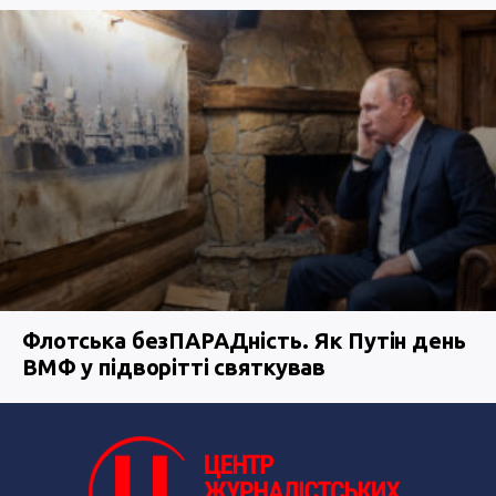
Флотська безПАРАДність. Як Путін день
ВМФ у підворітті святкував