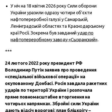
У ніч на 18 квітня 2026 року Сили оборони
України уразили одразу чотири об’єкти
нафтопереробної галузі у Самарській,
Ленінградській областях та Краснодарському
краї Росії. Зокрема був завданий
удар по
нафтопереробному заводу «Сызранский»
.
***
24 лютого 2022 року президент РФ
Володимир Путін заявив про проведення
«спеціальної військової операції» на
окупованому Донбасі. Росія завдала ракетних
ударів по території України і розпочала
пряме повномасштабне вторгнення на
чотирьох напрямках. Збройні сили України
дають відсіч ворогові: план бліцкрігу –