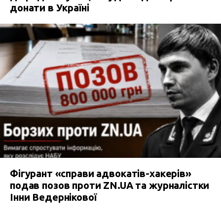
донати в Україні
Фігурант «справи адвокатів-хакерів»
подав позов проти ZN.UA та журналістки
Інни Ведернікової