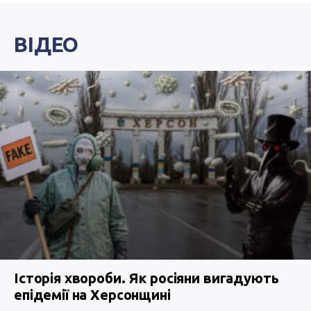
ВІДЕО
Історія хвороби. Як росіяни вигадують
епідемії на Херсонщині