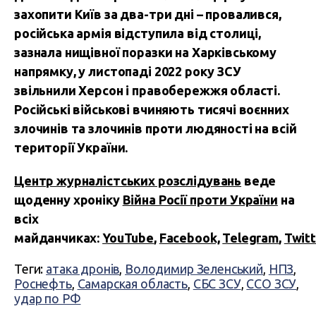
захопити Київ за два-три дні – провалився,
російська армія відступила від столиці,
зазнала нищівної поразки на Харківському
напрямку, у листопаді 2022 року ЗСУ
звільнили Херсон і правобережжя області.
Російські військові вчиняють тисячі воєнних
злочинів та злочинів проти людяності на всій
території України.
Центр журналістських розслідувань
веде
щоденну хроніку
Війна Росії проти України
на
всіх
майданчиках:
YouTube
,
Facebook,
Telegram
,
Twitt
Теги:
атака дронів
,
Володимир Зеленський
,
НПЗ
,
Роснефть
,
Самарская область
,
СБС ЗСУ
,
ССО ЗСУ
,
удар по РФ