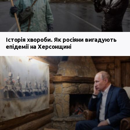
Історія хвороби. Як росіяни вигадують
епідемії на Херсонщині