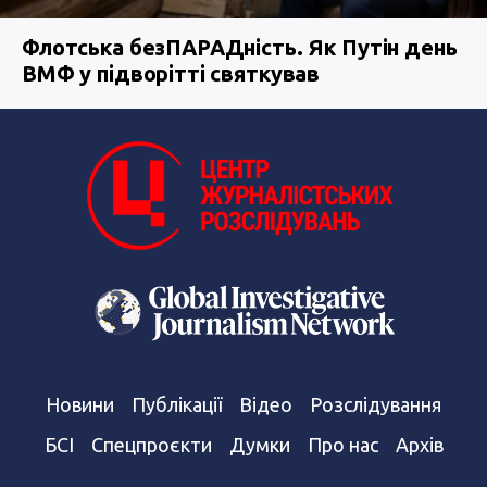
Флотська безПАРАДність. Як Путін день
ВМФ у підворітті святкував
Новини
Публікації
Відео
Розслідування
БСІ
Спецпроєкти
Думки
Про нас
Архів