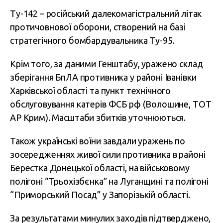
Ту-142 – російський далекомагістральний літак
протичовнової оборони, створений на базі
стратегічного бомбардувальника Ту-95.
Крім того, за даними Генштабу, уражено склад
зберігання БпЛА противника у районі Іванівки
Харківської області та пункт технічного
обслуговування катерів ФСБ рф (Волошине, ТОТ
АР Крим). Масштаби збитків уточнюються.
Також українські воїни завдали уражень по
зосередженнях живої сили противника в районі
Берестка Донецької області, на військовому
полігоні “Трьохізбєнка” на Луганщині та полігоні
“Приморський Посад” у Запорізькій області.
За результатами минулих заходів підтверджено,