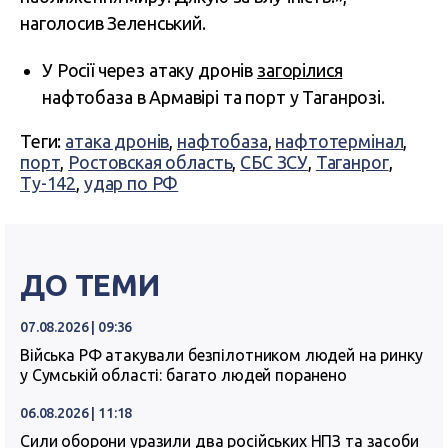
наголосив Зеленський.
У Росії через атаку дронів
загорілися
нафтобаза в Армавірі та порт у Таганрозі.
Теги:
атака дронів
,
нафтобаза
,
нафтотермінал
,
порт
,
Ростовская область
,
СБС ЗСУ
,
Таганрог
,
Ту-142
,
удар по РФ
ДО ТЕМИ
07.08.2026 | 09:36
Війська РФ атакували безпілотником людей на ринку
у Сумській області: багато людей поранено
06.08.2026 | 11:18
Сили оборони уразили два російських НПЗ та засоби