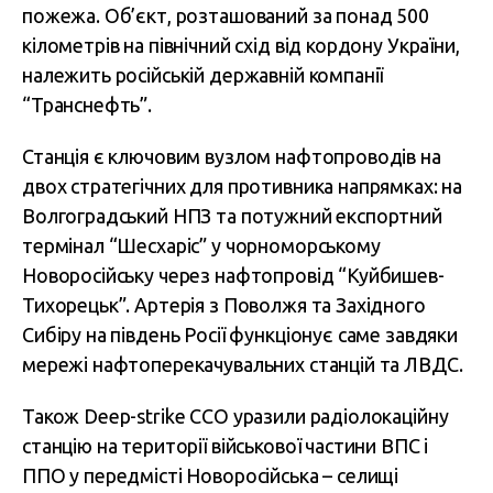
пожежа. Об’єкт, розташований за понад 500
кілометрів на північний схід від кордону України,
належить російській державній компанії
“Транснефть”.
Станція є ключовим вузлом нафтопроводів на
двох стратегічних для противника напрямках: на
Волгоградський НПЗ та потужний експортний
термінал “Шесхаріс” у чорноморському
Новоросійську через нафтопровід “Куйбишев-
Тихорецьк”. Артерія з Поволжя та Західного
Сибіру на південь Росії функціонує саме завдяки
мережі нафтоперекачувальних станцій та ЛВДС.
Також Deep-strike ССО уразили радіолокаційну
станцію на території військової частини ВПС і
ППО у передмісті Новоросійська – селищі