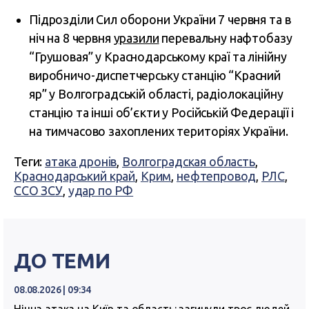
Підрозділи Сил оборони України 7 червня та в
ніч на 8 червня
уразили
перевальну нафтобазу
“Грушовая” у Краснодарському краї та лінійну
виробничо-диспетчерську станцію “Красний
яр” у Волгоградській області, радіолокаційну
станцію та інші об’єкти у Російській Федерації і
на тимчасово захоплених територіях України.
Теги:
атака дронів
,
Волгоградская область
,
Краснодарський край
,
Крим
,
нефтепровод
,
РЛС
,
ССО ЗСУ
,
удар по РФ
ДО ТЕМИ
08.08.2026 | 09:34