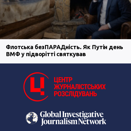
Флотська безПАРАДність. Як Путін день
ВМФ у підворітті святкував