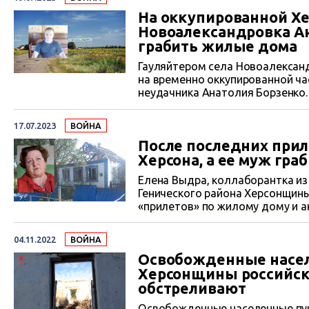
На оккупированной Хе
Новоалександровка Ан
грабить жилые дома
Гауляйтером села Новоалексан
на временно оккупированной ча
неудачника Анатолия Борзенко.
односельчан и разграблять их и
неизбежной уголовной ответств
17.07.2023
ВОЙНА
После последних прил
Херсона, а ее муж гра
Елена Выдра, коллаборантка и
Генического района Херсонщины,
«прилетов» по жилому дому и а
Выдра остается в селе и граби
04.11.2022
ВОЙНА
Освобожденные насе
Херсонщины российск
обстреливают
Освобожденные населенные пун