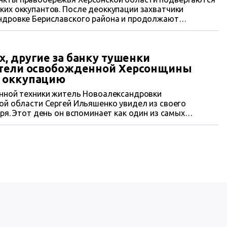
их оккупантов. После деоккупации захватчики
ндровке Бериславского района и продолжают
я усугубляется с каждым днем.
, другие за банку тушенки
ители освобожденной Херсонщины
 оккупацию
енной техники житель Новоалександровки
ой области Сергей Ильяшенко увидел из своего
ря. Этот день он вспоминает как один из самых
е село тогда выбежало встречать наших мальчиков.
инские военные – это боги!» – говорит мужчина. В
У...