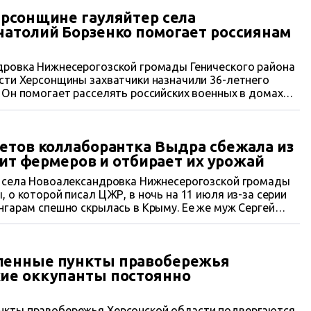
рсонщине гауляйтер села
атолий Борзенко помогает россиянам
дровка Нижнесерогозской громады Генического района
сти Херсонщины захватчики назначили 36-летнего
 Он помогает расселять российских военных в домах
мущество. В то же время, Борзенко очень боится
енности за свое преступление.
етов коллаборантка Выдра сбежала из
бит фермеров и отбирает их урожай
з села Новоалександровка Нижнесерогозской громады
 о которой писал ЦЖР, в ночь на 11 июля из-за серии
нгарам спешно скрылась в Крыму. Ее же муж Сергей
т местных фермеров.
ленные пункты правобережья
ие оккупанты постоянно
кты правобережья Херсонской области подвергаются