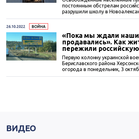
постоянным обстрелам российск
разрушили школу в Новоалекса
разрушать жилые дома. Ситуаци
26.10.2022
ВОЙНА
«Пока мы ждали наших
продавались». Как ж
пережили российскую
Первую колонну украинской во
Бериславского района Херсонск
огорода в понедельник, 3 октяб
счастливых в своей жизни. «Вс
Люди плакали, радовались. Укра
результате контрнаступления ВС
ВИДЕО