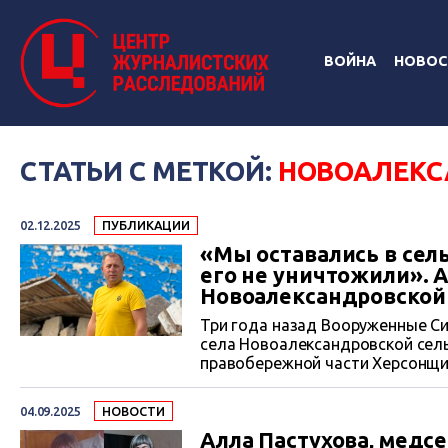
ВОЙНА
НОВОС
СТАТЬИ С МЕТКОЙ:
НОВОАЛЕКС
02.12.2025
ПУБЛИКАЦИИ
«Мы оставались в сель
его не уничтожили». 
Новоалександровской
Три года назад Вооруженные Си
села Новоалександровской сел
правобережной части Херсонщин
левого берега начали методичн
прибрежные села, а впоследств
04.09.2025
НОВОСТИ
населенные пункты. Летом 2025..
Алла Пастухова, медсе