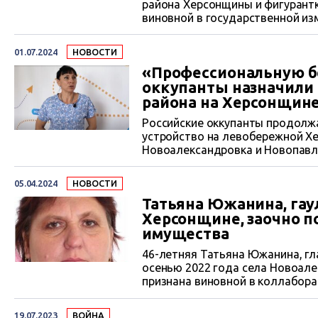
района Херсонщины и фигурант
виновной в государственной из
горрайонного суда Закарпатско
с конфискацией имущества.
01.07.2024
НОВОСТИ
«Профессиональную б
оккупанты назначили 
района на Херсонщин
Российские оккупанты продолж
устройство на левобережной Х
Новоалександровка и Новопавл
Мирненской громады Скадовског
летнюю «профессиональную без
05.04.2024
НОВОСТИ
Татьяна Южанина, гау
Херсонщине, заочно п
имущества
46-летняя Татьяна Южанина, г
осенью 2022 года села Новоал
признана виновной в коллабора
свободы заочно с конфискацие
Южаниной писал ЦЖР.
19.07.2023
ВОЙНА