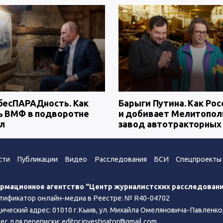
бесПАРАДность. Как
Барыги Путина. Как Рос
ь ВМФ в подворотне
и добивает Мелитопол
л
завод автотракторных
сти
Публикации
Видео
Расследования
БСИ
Спецпроекты
рмационное агентство “Центр журналистских расследован
тификатор онлайн-медиа в Реестре: № R40-04702
ческий адрес: 01010 г.Кыив, ул. Михайла Омеляновича-Павленко, 
ес для переписки:
editor.investigator@gmail.com