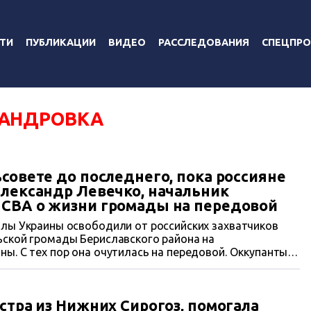
ТИ
ПУБЛИКАЦИИ
ВИДЕО
РАССЛЕДОВАНИЯ
СПЕЦПРО
АНДРОВКА
совете до последнего, пока россияне
Александр Левечко, начальник
 СВА о жизни громады на передовой
лы Украины освободили от российских захватчиков
ьской громады Бериславского района на
ы. С тех пор она очутилась на передовой. Оккупанты с
о, шаг за шагом, дом за домом уничтожать сначала
ии все больше стали обстреливать и степные
.
стра из Нижних Сирогоз, помогала