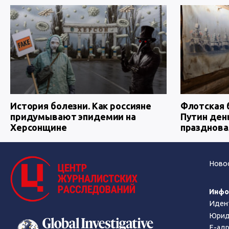
История болезни. Как россияне
Флотская 
придумывают эпидемии на
Путин ден
Херсонщине
празднова
Ново
Инфо
Иден
Юриди
Е-адр