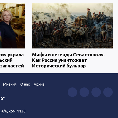
сия украла
Мифы и легенды Севастополя.
ьский
Как Россия уничтожает
 запчастей
Исторический бульвар
Мнения
О нас
Архив
ий”
4/6, ком. 1130