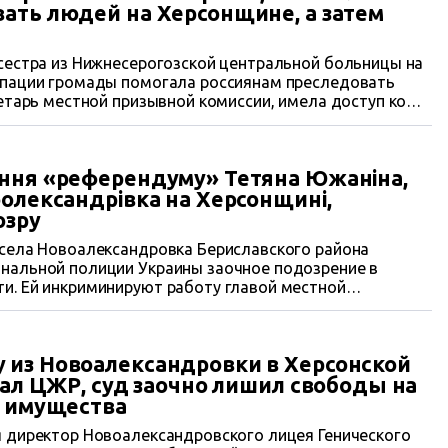
ать людей на Херсонщине, а затем
сестра из Нижнесерогозской центральной больницы на
упации громады помогала россиянам преследовать
ретарь местной призывной комиссии, имела доступ ко
дресам АТОвцев, волонтеров, охотников, полицейских
нных и все это сдала захватчикам. С россиянами
Испугавшись...
ння «референдуму» Тетяна Южаніна,
оолександрівка на Херсонщині,
озру
 села Новоалександровка Бериславского района
нальной полиции Украины заочное подозрение в
и. Ей инкриминируют работу главой местной
о чем писал ЦЖР. Ранее суд признал ее виновной в
и за проведение оккупационного референдума в
 из Новоалександровки в Херсонской
сал ЦЖР, суд заочно лишил свободы на
й имущества
я директор Новоалександровского лицея Генического