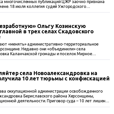
ка многочисленных публикаций ЦЖР заочно признана
мене. 18 июля коллегия судей Ужгородского
й области вынес ей приговор – 15 лет лишения свободы
езработную» Ольгу Козинскую
главной в трех селах Скадовского
е
ают «менять» административно-территориальное
ерсонщине. Недавно они «объединили» села
овка Каланчакской громады и поселок Мирное
о района. Руководить ими захватчики назначили 46-
работную» Ольгу Козинскую.
ляйтер села Новоалександровка на
олучила 10 лет тюрьмы с конфискацией
лава оккупационной администрации освобожденного
ександровка Бериславского района Херсонщины,
ционной деятельности. Приговор суда – 10 лет лишения
й принадлежащего ей имущества. О преступлении