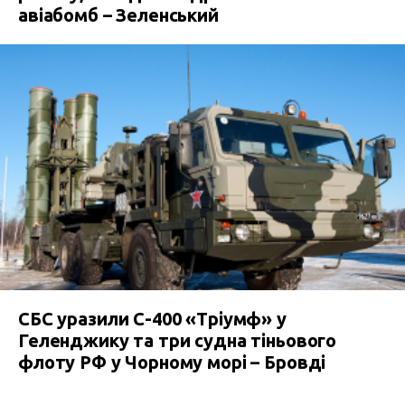
авіабомб – Зеленський
СБС уразили С-400 «Тріумф» у
Геленджику та три судна тіньового
флоту РФ у Чорному морі – Бровді