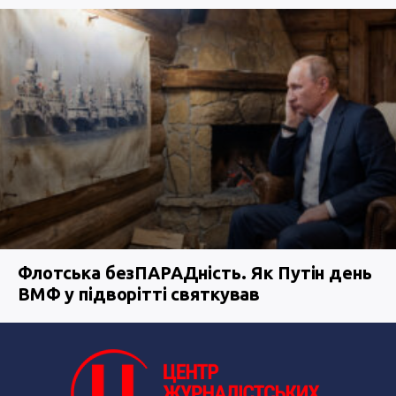
Флотська безПАРАДність. Як Путін день
ВМФ у підворітті святкував