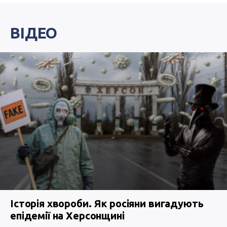
ВІДЕО
Історія хвороби. Як росіяни вигадують
епідемії на Херсонщині