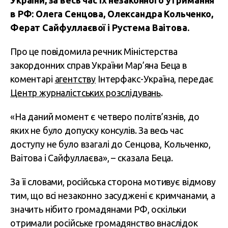
України, за весь час їх незаконного утримання
в РФ: Олега Сенцова, Олександра Кольченко,
Ферат Сайфуллаєвої і Рустема Ваітова.
Про це повідомила речник Міністерства
закордонних справ України Мар’яна Беца в
коментарі
агентству
Інтерфакс-Україна, передає
Центр журналістських розслідувань
.
«На даний момент є четверо політв’язнів, до
яких не було допуску консулів. За весь час
доступу не було взагалі до Сенцова, Кольченко,
Ваітова і Сайфуллаєва», – сказала Беца.
За її словами, російська сторона мотивує відмову
тим, що всі незаконно засуджені є кримчанами, а
значить нібито громадянами РФ, оскільки
отримали російське громадянство внаслідок