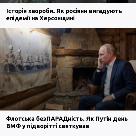
Історія хвороби. Як росіяни вигадують
епідемії на Херсонщині
Флотська безПАРАДність. Як Путін день
ВМФ у підворітті святкував