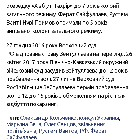
осередку «Хізб ут-Тахрір» до 7 років колонії
загального режиму. Ферат Сайфуллаев, Рустем
Ваит і Нурі Примов отримали по 5 років
виправної колонії загального режиму.
27 грудня 2016 року Верховний суд
РФ
відправив
справу Зейтуллаева на перегляд. 26
квітня 2017 року Північно-Кавказький окружний
військовий суд
засудив
Зейтуллаева до 12 років
позбавлення волі. 27 липня Верховний суд
Росії
збільшив
Зейтуллаеву термін позбавлення
волі з 12 до 15 років з обмеженням на рік після
відбуття покарання.
Теги:
Олександр Кольченко
,
консул Украины
,
Марьяна Беца
,
Олег Сенцов
,
звільнення
політв’язнів
,
Рустем Ваитов
,
РФ
,
Ферат
Сайфуллаев