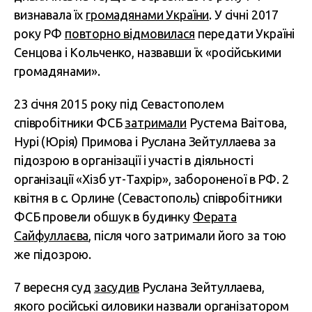
визнавала їх
громадянами України
. У січні 2017
року РФ
повторно відмовилася
передати Україні
Сенцова і Кольченко, назвавши їх «російськими
громадянами».
23 січня 2015 року під Севастополем
співробітники ФСБ
затримали
Рустема Ваітова,
Нурі (Юрія) Примова і Руслана Зейтуллаева за
підозрою в організації і участі в діяльності
організації «Хізб ут-Тахрір», забороненої в РФ. 2
квітня в с. Орлине (Севастополь) співробітники
ФСБ провели обшук в будинку
Ферата
Сайфуллаєва
, після чого затримали його за тою
же підозрою.
7 вересня суд
засудив
Руслана Зейтуллаева,
якого російські силовики назвали організатором