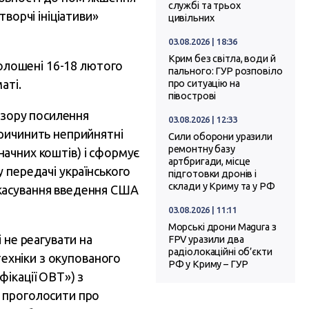
службі та трьох
ворчі ініціативи»
цивільних
03.08.2026 | 18:36
Крим без світла, води й
голошені 16-18 лютого
пального: ГУР розповіло
аті.
про ситуацію на
півострові
 зору посилення
03.08.2026 | 12:33
причинить неприйнятні
Сили оборони уразили
ремонтну базу
значних коштів) і сформує
артбригади, місце
 передачі українського
підготовки дронів і
склади у Криму та у РФ
скасування введення США
03.08.2026 | 11:11
Морські дрони Magura з
 не реагувати на
FPV уразили два
радіолокаційні об’єкти
техніки з окупованого
РФ у Криму – ГУР
ікації ОВТ») з
о проголосити про