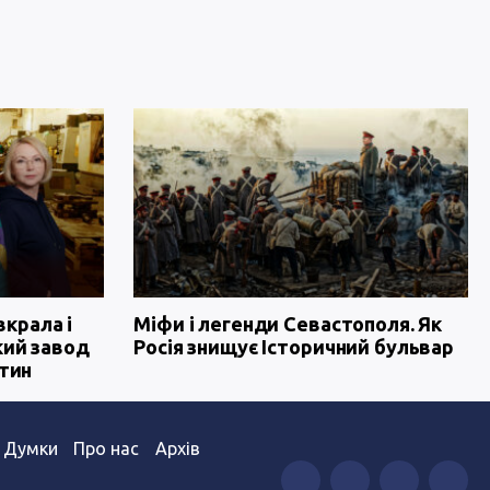
вкрала і
Міфи і легенди Севастополя. Як
кий завод
Росія знищує Історичний бульвар
тин
Думки
Про нас
Архів