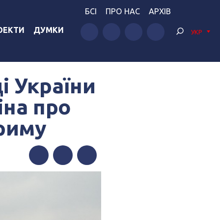
БСІ
ПРО НАС
АРХІВ
ОЕКТИ
ДУМКИ
УКР
і України
іна про
Криму
Facebook
Twitter
Telegram