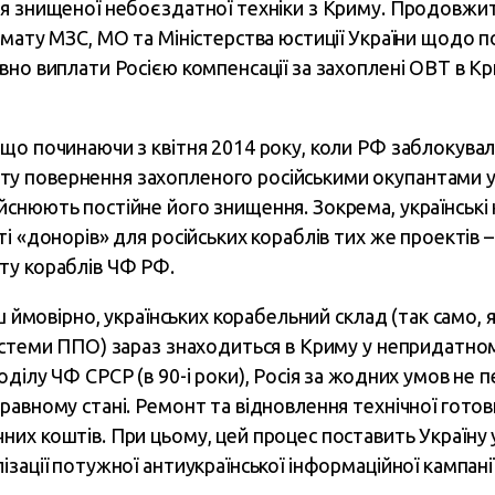
я знищеної небоєздатної техніки з Криму. Продовжи
рмату МЗС, МО та Міністерства юстиції України щодо п
вно виплати Росією компенсації за захоплені ОВТ в Кр
що починаючи з квітня 2014 року, коли РФ заблокувал
 повернення захопленого російськими окупантами у
снюють постійне його знищення. Зокрема, українські 
і «донорів» для російських кораблів тих же проектів –
ту кораблів ЧФ РФ.
ш ймовірно, українських корабельний склад (так само, як
истеми ППО) зараз знаходиться в Криму у непридатном
ділу ЧФ СРСР (в 90-і роки), Росія за жодних умов не 
равному стані. Ремонт та відновлення технічної готов
х коштів. При цьому, цей процес поставить Україну у з
зації потужної антиукраїнської інформаційної кампанії