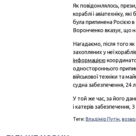
Як повідомлялось, през
кораблі і авіатехніку, як
була припинена Росією в 
Воронченко вказує, що н
Нагадаємо, після того як
захоплених у неї кораблів
інформацією
координато
одностороннього припин
військової техніки та ма
судна забезпечення, 24 лі
У той же час, за його дан
і катерів забезпечення, 3
Теги:
Владімір Путін
,
возвр