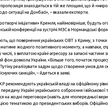
 пропозиція знаходиться в тій же площині, що й «мирот
о ситуації на Донбасі», – вказали експерти.
ротворчі ініціативи» Кремля, найімовірніше, будуть о
ській конференції на зустрічі МЗС в Нормандські форм
ують, що повернення українських ОВТ з Криму, з точки
е матиме жодного позитивного моменту, а навпаки, с
 числі, з виплатою країні-агресору за запасні частини 
й фон довкола України. «Більше того, початок процесу
Путіну реалізувати задум щодо створення умов для 
існуючих санкцій», – йдеться в заяві.
Р рекомендують українській владі на офіційному рівні
передачу Україні українського озброєння і військової 
я на жодні переговори (навіть для «попередньої вериф
цією тематикою до президентських виборів. Офіційн