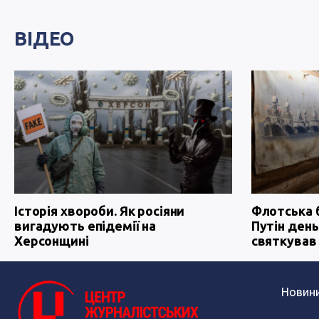
ВІДЕО
Історія хвороби. Як росіяни
Флотська 
вигадують епідемії на
Путін день
Херсонщині
святкував
Новин