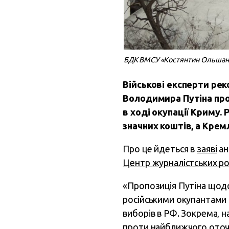
БДК ВМСУ «Костянтин Ольшансь
Військові експерти ре
Володимира Путіна про 
в ході окупації Криму. 
значних коштів, а Крем
Про це йдеться в
заяві
ан
Центр журналістських ро
«Пропозиція Путіна щодо 
російськими окупантами 
виборів в РФ. Зокрема, 
проти найближчого оточ