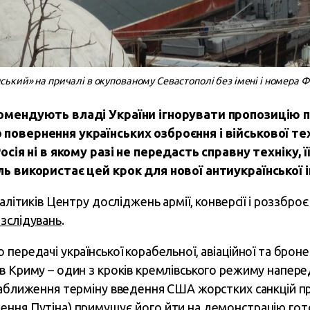
кий» на причалі в окупованому Севастополі без імені і номера 
комендують владі України ігнорувати пропозицію
повернення українських озброєння і військової тех
Росія ні в якому разі не передасть справну техніку,
ль використає цей крок для нової антиукраїнської 
алітиків Центру досліджень армії, конверсії і роззбр
зслідувань
.
передачі української корабельної, авіаційної та броне
в Криму – один з кроків кремлівського режиму напер
наближення терміну введення США жорстких санкцій пр
ення Путіна) примушує його йти на демонстрацію гот