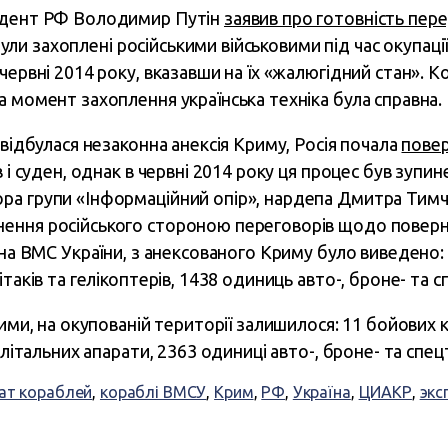
идент РФ Володимир Путін
заявив про готовність пер
і були захоплені російськими військовими під час окупаці
червні 2014 року, вказавши на їх «жалюгідний стан». 
а момент захоплення українська техніка була справна.
 відбулася незаконна анексія Криму, Росія почала
пове
 і суден, однак в червні 2014 року ця процес був зупи
ра групи «Інформаційний опір», нардепа Дмитра Тимч
ення російського стороною переговорів щодо поверн
йна ВМС України, з анексованого Криму було виведено:
таків та гелікоптерів, 1438 одиниць авто-, броне- та с
ими, на окупованій території залишилося: 11 бойових ко
 літальних апарати, 2363 одиниці авто-, броне- та спец
ат кораблей
,
кораблі ВМСУ
,
Крим
,
РФ
,
Україна
,
ЦИАКР
,
экс