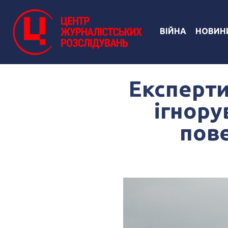
ВІЙНА
НОВИН
Експерти
ігнору
пове