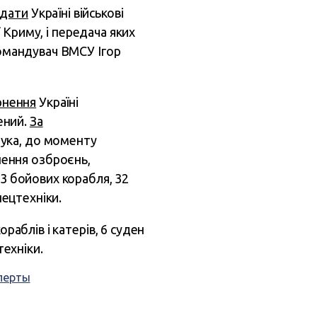
едати
Україні військові
ї Криму, і передача яких
Командувач ВМСУ Ігор
рнення
Україні
нений.
За
ука, до моменту
ення озброєнь,
 3 бойових корабля, 32
пецтехніки.
раблів і катерів, 6 суден
техніки.
перты