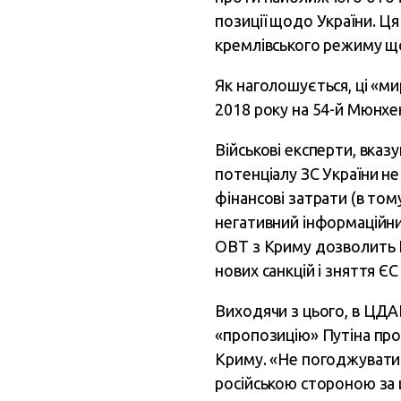
позиції щодо України. Ця
кремлівського режиму щод
Як наголошується, ці «ми
2018 року на 54-й Мюнхен
Військові експерти, вказ
потенціалу ЗС України н
фінансові затрати (в тому
негативний інформаційни
ОВТ з Криму дозволить 
нових санкцій і зняття ЄС 
Виходячи з цього, в ЦДАК
«пропозицію» Путіна про 
Криму. «Не погоджуватис
російською стороною за 