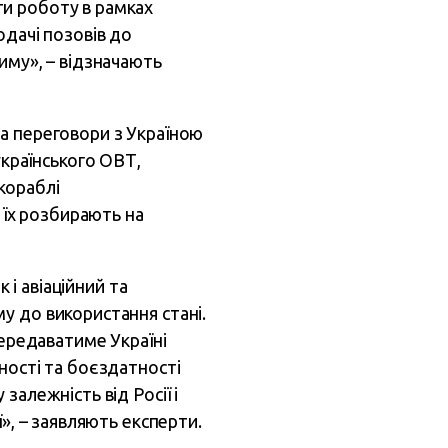
ти роботу в рамках
одачі позовів до
иму», – відзначають
а переговори з Україною
країнського ОВТ,
кораблі
 їх розбирають на
 і авіаційний та
у до використання стані.
передаватиме Україні
ності та боєздатності
алежність від Росії і
», – заявляють експерти.