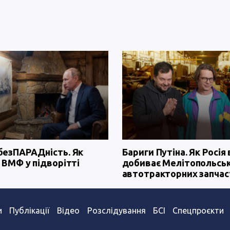
безПАРАДність. Як
Бариги Путіна. Як Росія 
 ВМФ у підворітті
добиває Мелітопольсь
автотракторних запчас
и
Публікації
Відео
Розслідування
БСІ
Спецпроєкти