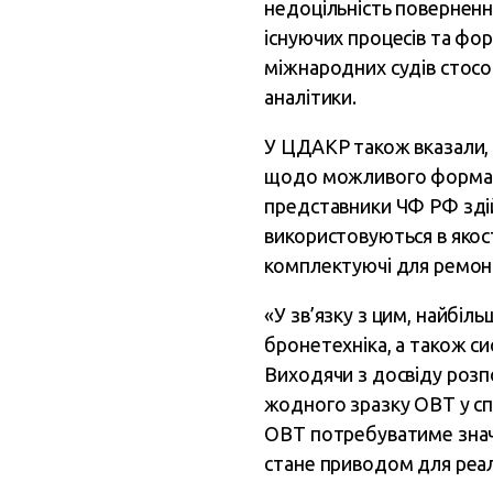
недоцільність поверненн
існуючих процесів та фо
міжнародних судів стосо
аналітики.
У ЦДАКР також вказали, 
щодо можливого формату
представники ЧФ РФ здій
використовуються в якост
комплектуючі для ремон
«У зв’язку з цим, найбіль
бронетехніка, а також с
Виходячи з досвіду розпо
жодного зразку ОВТ у сп
ОВТ потребуватиме значни
стане приводом для реалі