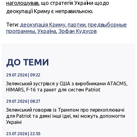
наголошував
, що стратегія України щодо
деокупації Криму є неправильною.
Теги:
деокупація Криму
,
партии
,
предвыборные
программы
,
Україна
,
Эрфан Кудусов
ДО ТЕМИ
29.07.2026 | 09:22
Зеленський зустрівся у США з виробниками ATACMS,
HIMARS, F-16 та ракет для систем Patriot
29.07.2026 | 08:27
Зеленський говорив із Трампом про перехоплювачі
для Patriot та деякі інші ідеї, які можуть допомогти
Україні
23.07.2026 | 22:55