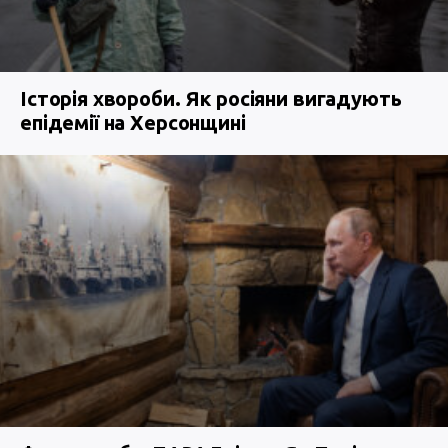
Історія хвороби. Як росіяни вигадують
епідемії на Херсонщині