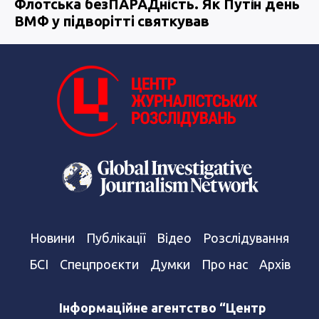
Флотська безПАРАДність. Як Путін день
ВМФ у підворітті святкував
Новини
Публікації
Відео
Розслідування
БСІ
Спецпроєкти
Думки
Про нас
Архів
Інформаційне агентство “Центр