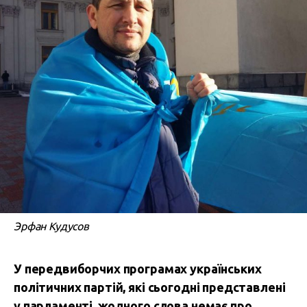
Эрфан Кудусов
У передвиборчих програмах українських
політичних партій, які сьогодні представлені
у парламенті, жодного слова немає про