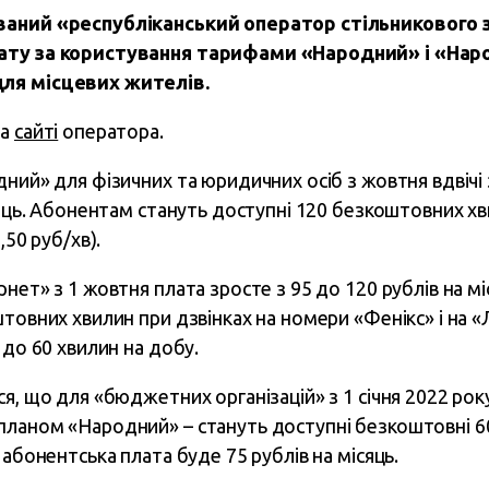
ваний «республіканський оператор стільникового з
ату за користування тарифами «Народний» і «Народ
ля місцевих жителів.
на
сайті
оператора.
дний» для фізичних та юридичних осіб з жовтня вдвічі
сяць. Абонентам стануть доступні 120 безкоштовних хв
,50 руб/хв).
нет» з 1 жовтня плата зросте з 95 до 120 рублів на м
товних хвилин при дзвінках на номери «Фенікс» і на «
 до 60 хвилин на добу.
ся, що для «бюджетних організацій» з 1 січня 2022 ро
ланом «Народний» – стануть доступні безкоштовні 60 
 абонентська плата буде 75 рублів на місяць.