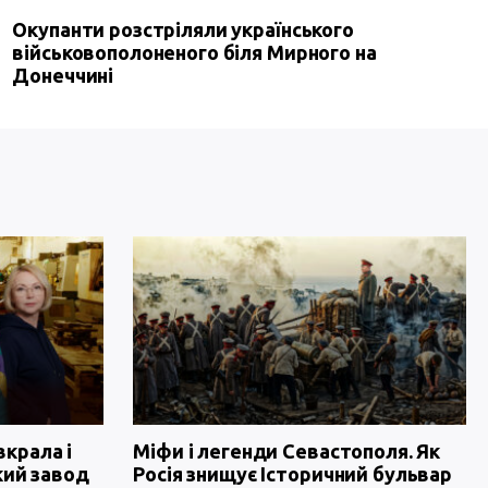
Окупанти розстріляли українського
військовополоненого біля Мирного на
Донеччині
вкрала і
Міфи і легенди Севастополя. Як
кий завод
Росія знищує Історичний бульвар