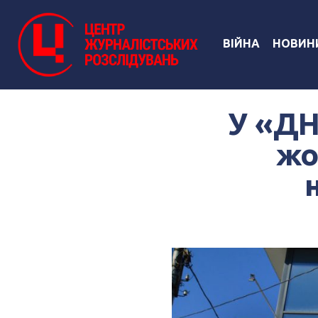
ВІЙНА
НОВИН
У «ДН
жо