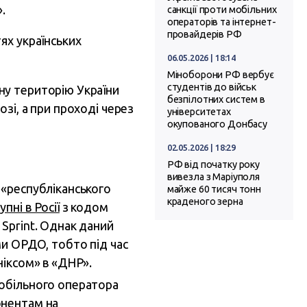
.
санкції проти мобільних
операторів та інтернет-
провайдерів РФ
ях українських
06.05.2026 | 18:14
Міноборони РФ вербує
студентів до військ
ьну територію України
безпілотних систем в
зі, а при проході через
університетах
окупованого Донбасу
02.05.2026 | 18:29
РФ від початку року
вивезла з Маріуполя
 «республіканського
майже 60 тисяч тонн
краденого зерна
пні в Росії
з кодом
 Sprint. Однак даний
ми ОРДО, тобто під час
ніксом» в «ДНР».
мобільного оператора
онентам на