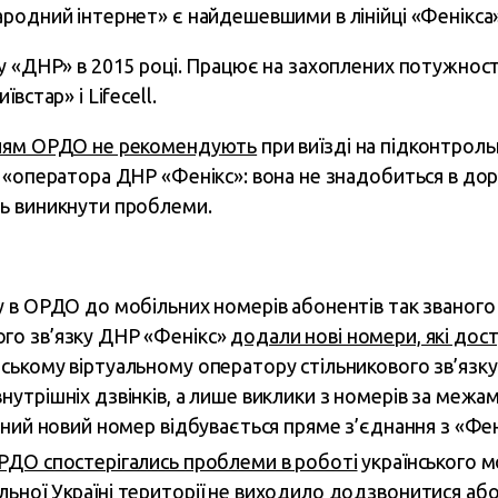
родний інтернет» є найдешевшими в лінійці «Фенікса»
у «ДНР» в 2015 році. Працює на захоплених потужност
встар» і Lifecell.
ям ОРДО не рекомендують
при виїзді на підконтрол
 «оператора ДНР «Фенікс»: вона не знадобиться в доро
ь виникнути проблеми.
ку в ОРДО до мобільних номерів абонентів так званого
ого зв’язку ДНР «Фенікс»
додали нові номери, які досту
йському віртуальному оператору стільникового зв’язку
внутрішніх дзвінків, а лише виклики з номерів за межа
азаний новий номер відбувається пряме з’єднання з «Фе
РДО спостерігались проблеми в роботі
українського 
льної Україні території не виходило додзвонитися аб