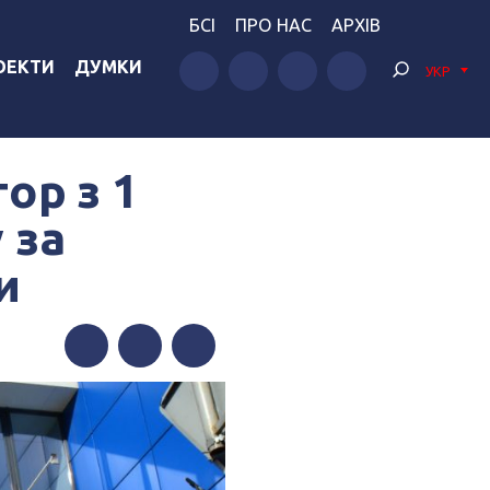
БСІ
ПРО НАС
АРХІВ
ОЕКТИ
ДУМКИ
УКР
ор з 1
 за
и
Facebook
Twitter
Telegram