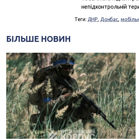
непідконтрольній тери
Теги:
ДНР
,
Донбас
,
мобільн
БІЛЬШЕ НОВИН