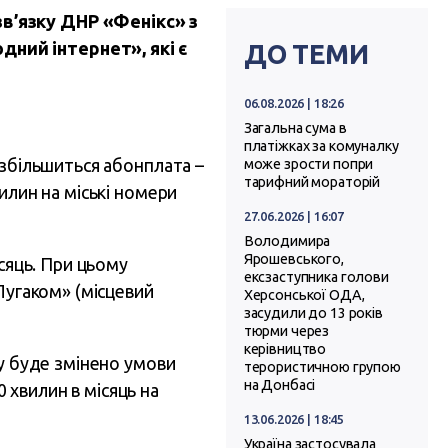
в’язку ДНР «Фенікс» з
ний інтернет», які є
ДО ТЕМИ
06.08.2026 | 18:26
Загальна сума в
платіжках за комуналку
 збільшиться абонплата –
може зрости попри
тарифний мораторій
илин на міські номери
27.06.2026 | 16:07
Володимира
Ярошевського,
ісяць. При цьому
ексзаступника голови
Лугаком» (місцевий
Херсонської ОДА,
засудили до 13 років
тюрми через
керівництво
ку буде змінено умови
терористичною групою
на Донбасі
хвилин в місяць на
13.06.2026 | 18:45
Україна застосувала