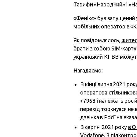
Тарифи «Народний» і «На
«Фенікс» був запущений 
мобільних операторів «Киї
Як повідомлялось,
жител
брати з собою SIM-карту
український КПВВ можут
Нагадаємо:
В кінці липня 2021 ро
оператора стільников
+7958 і належать росі
перехід торкнувся не 
дзвінка в Росії на вк
В серпні 2021 року
в О
Vodafone. З підконтро