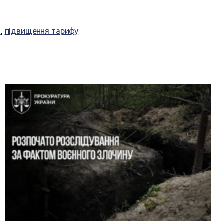
О
,
підвищення тарифу