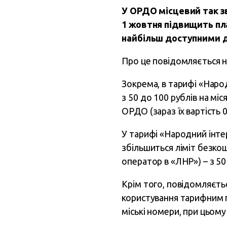
У ОРДО місцевий так з
1 жовтня підвищить пл
найбільш доступними д
Про це повідомляється 
Зокрема, в тарифі «Наро
з 50 до 100 рублів на мі
ОРДО (зараз їх вартість 0
У тарифі «Народний інтер
збільшиться ліміт безкош
оператор в «ЛНР») – з 50
Крім того, повідомляєть
користування тарифним п
міські номери, при цьому