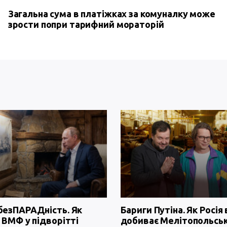
Загальна сума в платіжках за комуналку може
зрости попри тарифний мораторій
безПАРАДність. Як
Бариги Путіна. Як Росія 
 ВМФ у підворітті
добиває Мелітопольсь