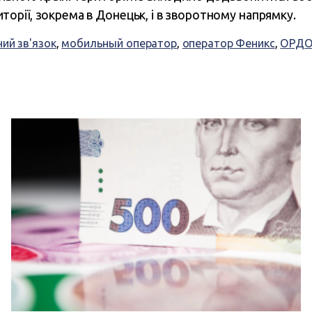
торії, зокрема в Донецьк, і в зворотному напрямку.
ий зв'язок
,
мобильный оператор
,
оператор Феникс
,
ОРД