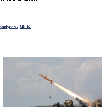
Маріуполь
,
МКЧХ
,