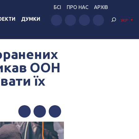
БСІ
ПРО НАС
АРХІВ
ОЕКТИ
ДУМКИ
УКР
оранених
ликав ООН
вати їх
Facebook
Twitter
Telegram