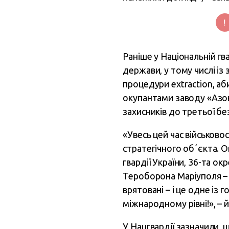
Раніше у Національній гв
держави, у тому числі із
процедури extraction, аб
окупантами заводу «Азов
захисників до третьої бе
«Увесь цей час військов
стратегічного обʼєкта. О
гвардії України, 36-та о
Тероборона Маріуполя – у
врятовані – і це одне із 
міжнародному рівні!», – 
У Нацгвардії зазначили, 