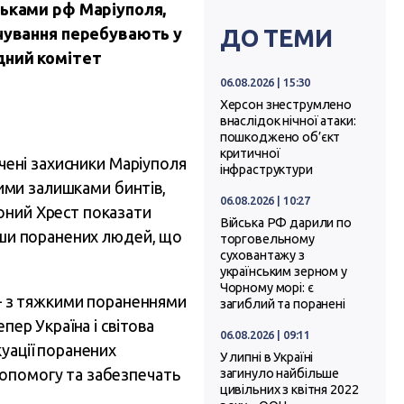
ськами рф Маріуполя,
рчування перебувають у
ДО ТЕМИ
дний комітет
06.08.2026 | 15:30
Херсон знеструмлено
внаслідок нічної атаки:
пошкоджено об’єкт
критичної
ічені захисники Маріуполя
інфраструктури
ними залишками бинтів,
06.08.2026 | 10:27
оний Хрест показати
Війська РФ дарили по
авши поранених людей, що
торговельному
суховантажу з
українським зерном у
Чорному морі: є
 – з тяжкими пораненнями
загиблий та поранені
пер Україна і світова
06.08.2026 | 09:11
уації поранених
У липні в Україні
допомогу та забезпечать
загинуло найбільше
цивільних з квітня 2022