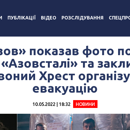
И
ПУБЛІКАЦІЇ
ВІДЕО
РОЗСЛІДУВАННЯ
СПЕЦПР
зов» показав фото п
а «Азовсталі» та зак
воний Хрест організу
евакуацію
10.05.2022 | 18:32
НОВИНИ