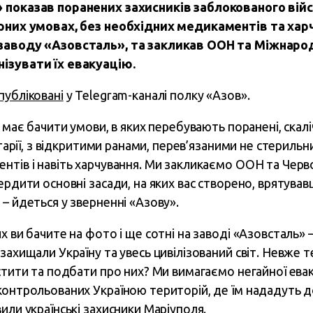
 показав поранених захисників заблокованого вій
арних умовах, без необхідних медикаментів та ха
 заводу «Азовсталь», та закликав ООН та Міжнаро
ізувати їх евакуацію.
публіковані
у Telegram-каналі полку «Азов».
т має бачити умови, в яких перебувають поранені, скал
нітарії, з відкритими ранами, перев’язаними не стериль
нтів і навіть харчування. Ми закликаємо ООН та Черв
вердити основні засади, на яких вас створено, врятув
– йдеться у зверненні «Азову».
х ви бачите на фото і ще сотні на заводі «Азовсталь»
захищали Україну та увесь цивілізований світ. Невже те
стити та подбати про них? Ми вимагаємо негайної евак
контрольованих Україною територій, де їм нададуть 
или українські захисники Маріуполя.