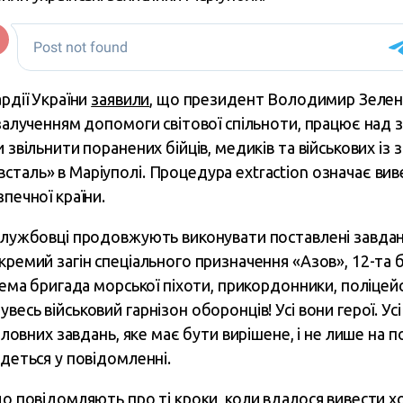
ардії України
заявили
, що президент Володимир Зеленс
 залученням допомоги світової спільноти, працює над
и звільнити поранених бійців, медиків та військових із
сталь» в Маріуполі. Процедура extraction означає вив
зпечної країни.
ослужбовці продовжують виконувати поставлені завдан
кремий загін спеціального призначення «Азов», 12-та 
крема бригада морської піхоти, прикордонники, поліцейс
весь військовий гарнізон оборонців! Усі вони герої. Ус
головних завдань, яке має бути вирішене, і не лише на по
йдеться у повідомленні.
що повідомляють про ті кроки, коли вдалося вивести х