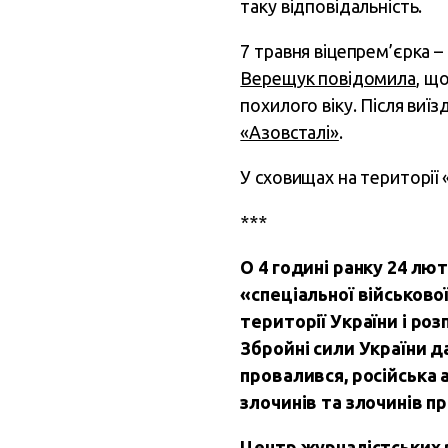
таку відповідальність.
7 травня віцепрем’єрка –
Верещук повідомила
, щ
похилого віку. Після виї
«Азовсталі»
.
У сховищах на території
***
О 4 годині ранку 24 л
«спеціальної військово
території України і р
Збройні сили України д
провалився, російська а
злочинів та злочинів пр
Центр журналістських 