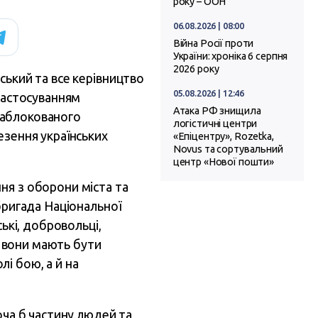
року – ООН
06.08.2026 | 08:00
Війна Росії проти
України: хроніка 6 серпня
2026 року
ький та все керівництво
05.08.2026 | 12:46
 застосуванням
Атака РФ знищила
 заблокованого
логістичні центри
езення українських
«Епіцентру», Rozetka,
Novus та сортувальний
центр «Нової пошти»
ня з оборони міста та
бригада Національної
ькі, добровольці,
і вони мають бути
лі бою, а й на
оча б частину людей та