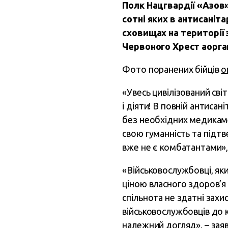
Полк Нацгвардії «Азов»
сотні яких в антисаніт
сховищах на території
Червоного Хрест аорган
Фото поранених бійців
о
«Увесь цивілізований сві
і діяти! В повній антиса
без необхідних медикаме
свою гуманність та підт
вже не є комбатантами», 
«Військовослужбовці, яки
ціною власного здоров’я 
спільнота не здатні захи
військовослужбовців до 
належний догляд», – заяв