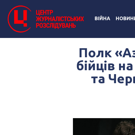
ВІЙНА
НОВИН
Полк «А
бійців н
та Чер