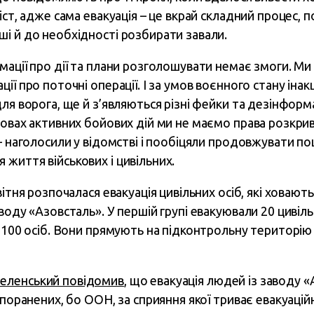
іст, адже сама евакуація – це вкрай складний процес, 
і й до необхідності розбирати завали.
мації про дії та плани розголошувати немає змоги. М
ії про поточні операції. І за умов воєнного стану іна
ля ворога, ще й з’являються різні фейки та дезінформ
мовах активних бойових дій ми не маємо права розкрив
– наголосили у відомстві і пообіцяли продовжувати по
життя військових і цивільних.
ітня розпочалася евакуація цивільних осіб, які ховають
воду «Азовсталь». У першій групі евакуювали 20 цивіл
100 осіб. Вони прямують на підконтрольну територію 
еленський повідомив
, що евакуація людей із заводу «
поранених, бо ООН, за сприяння якої триває евакуаційн