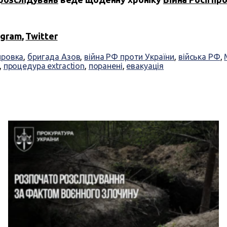
egram
,
Twitter
ровка
,
бригада Азов
,
війна РФ проти України
,
війська РФ
,
,
процедура extraction
,
поранені
,
евакуація