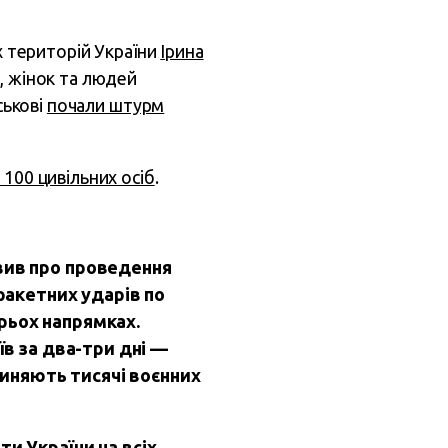
х територій України
Ірина
й, жінок та людей
ськові
почали штурм
100 цивільних осіб
.
явив про проведення
 ракетних ударів по
рьох напрямках.
їв за два-три дні —
вчиняють тисячі воєнних
оти України
на всіх