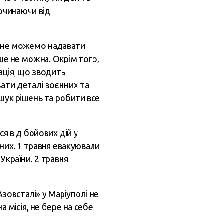
починаючи від
и не можемо надавати
кше не можна. Окрім того,
ація, що зводить
ати деталі воєнних та
шук рішень та робити все
ся від бойових дій у
ьних.
1 травня евакуювали
України. 2 травня
Азовсталі» у Маріуполі не
а місія, не бере на себе