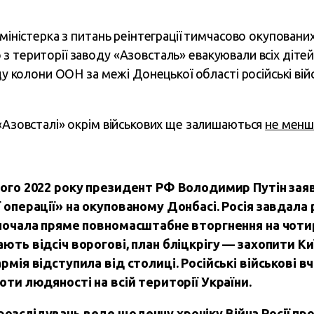
 міністерка з питань реінтеграції тимчасово окуповани
о з території заводу «Азовсталь» евакуювали всіх діте
зду колони ООН за межі Донецької області російські вій
 «Азовсталі» окрім військових ще залишаються
не менш 
ютого 2022 року президент РФ Володимир Путін за
ї операції» на окупованому Донбасі. Росія завдала
озпочала пряме повномасштабне вторгнення на чоти
ають відсіч ворогові, план бліцкрігу — захопити Ки
рмія відступила від столиці. Російські військові 
оти людяності на всій території України.
розслідувань
веде щоденну хроніку
Війна Росії пр