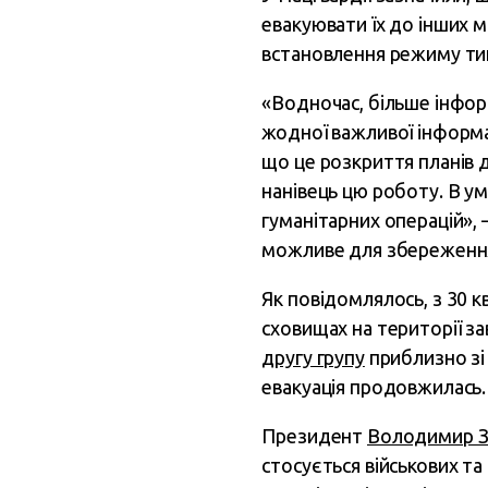
евакуювати їх до інших м
встановлення режиму тиш
«Водночас, більше інфор
жодної важливої інформац
що це розкриття планів д
нанівець цю роботу. В у
гуманітарних операцій», 
можливе для збереження 
Як повідомлялось, з 30 кв
сховищах на території за
другу групу
приблизно зі 
евакуація продовжилась.
Президент
Володимир З
стосується військових та 