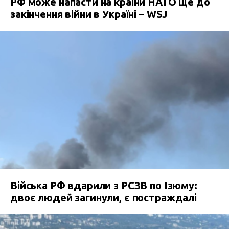
РФ може напасти на країни НАТО ще до
закінчення війни в Україні – WSJ
Війська РФ вдарили з РСЗВ по Ізюму:
двоє людей загинули, є постраждалі