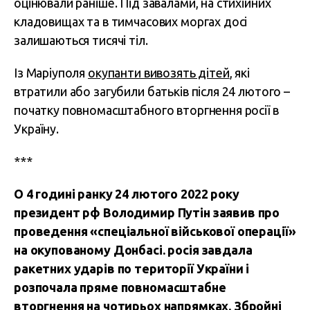
оцінювали раніше. Під завалами, на стихійних
кладовищах та в тимчасових моргах досі
залишаються тисячі тіл.
Із Маріуполя
окупанти вивозять дітей
, які
втратили або загубили батьків після 24 лютого –
початку повномасштабного вторгнення росії в
Україну.
***
О 4 годині ранку 24 лютого 2022 року
президент рф Володимир Путін заявив про
проведення «спеціальної військової операції»
на окупованому Донбасі. росія завдала
ракетних ударів по території України і
розпочала пряме повномасштабне
вторгнення на чотирьох напрямках. Збройні