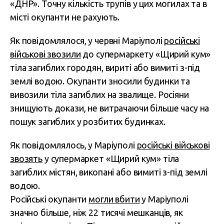
«ДНР». Точну кількість трупів у цих могилах та в
місті окупанти не рахують.
Як повідомлялося, у червні Маріуполі
російські
військові звозили
до супермаркету «Щирий кум»
тіла загиблих городян, вириті або вимиті з-під
землі водою. Окупанти зносили будинки та
вивозили тіла загиблих на звалище. Росіяни
знищують докази, не витрачаючи більше часу на
пошук загиблих у розбитих будинках.
Як повідомлялось, у Маріуполі
російські військові
звозять
у супермаркет «Щирий кум» тіла
загиблих містян, викопані або вимиті з-під землі
водою.
Російські окупанти
могли вбити
у Маріуполі
значно більше, ніж 22 тисячі мешканців, як