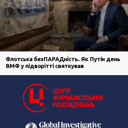
Флотська безПАРАДність. Як Путін день
ВМФ у підворітті святкував