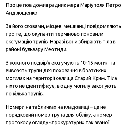
Про це повідомив радник мера Маріуполя Петро
Андрющенко.
За його словами, місцеві мешканці повідомляють
про те, що окупанти терміново поновили
ексгумацію трупів. Наразі вони збирають тіла в
районі бульвару Меотиди.
З кожного подвір’я ексгумують 10-15 могил та
вивозять трупи для поховання в братських
могилах на території селища Старий Крим. Тіла
ніхто не ідентифікує, в одну могилу закопують
по кілька трупів.
Номери на табличках на кладовищі – це не
порядковий номер трупа для обліку, а номер
протоколу огляду «прокуратури» так званої