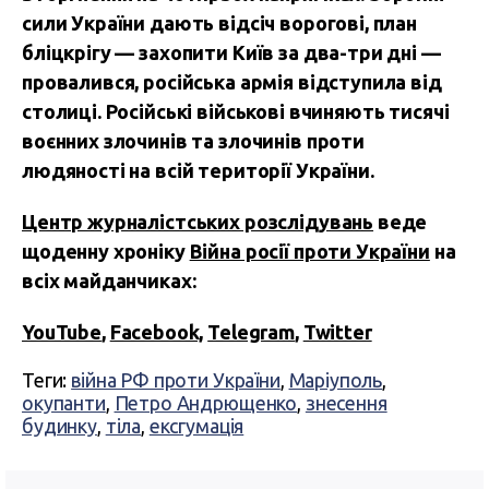
сили України дають відсіч ворогові, план
бліцкрігу — захопити Київ за два-три дні —
провалився, російська армія відступила від
столиці. Російські військові вчиняють тисячі
воєнних злочинів та злочинів проти
людяності на всій території України.
Центр журналістських розслідувань
веде
щоденну хроніку
Війна росії проти України
на
всіх майданчиках:
YouTube
,
Facebook,
Telegram
,
Twitter
Теги:
війна РФ проти України
,
Маріуполь
,
окупанти
,
Петро Андрющенко
,
знесення
будинку
,
тіла
,
ексгумація