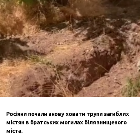
Росіяни почали знову ховати трупи загиблих
містян в братських могилах біля знищеного
міста.