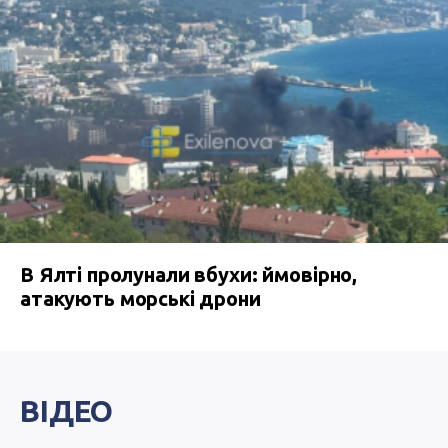
В Ялті пролунали вбухи: ймовірно,
атакують морські дрони
ВІДЕО