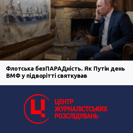
Флотська безПАРАДність. Як Путін день
ВМФ у підворітті святкував