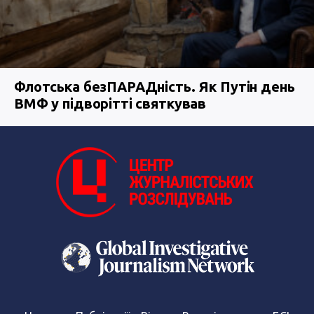
Флотська безПАРАДність. Як Путін день
ВМФ у підворітті святкував