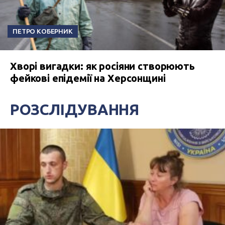
ПЕТРО КОБЕРНИК
Хворі вигадки: як росіяни створюють
фейкові епідемії на Херсонщині
РОЗСЛІДУВАННЯ