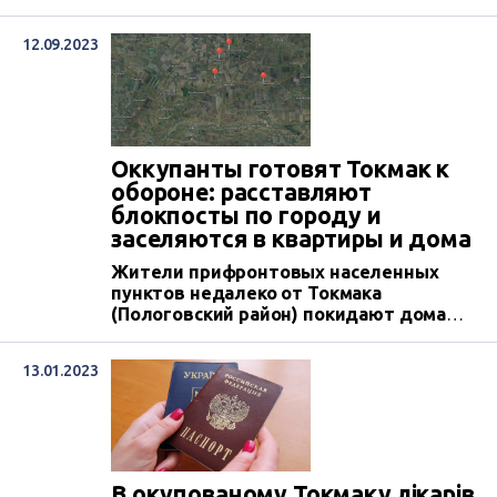
12.09.2023
Оккупанты готовят Токмак к
обороне: расставляют
блокпосты по городу и
заселяются в квартиры и дома
Жители прифронтовых населенных
пунктов недалеко от Токмака
(Пологовский район) покидают дома
из-за активизации боевых действий. В
их дома заселяются российские
13.01.2023
военные. На улицах самого Токмака
появляется все больше
противотанковых ежей и блокпостов.
В окупованому Токмаку лікарів