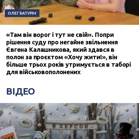
ОЛЕГ БАТУРІН
«Там він ворог і тут не свій». Попри
рішення суду про негайне звільнення
Євгена Калашникова, який здався в
полон за проєктом «Хочу жити!», він
більше трьох років утримується в таборі
для військовополонених
ВІДЕО