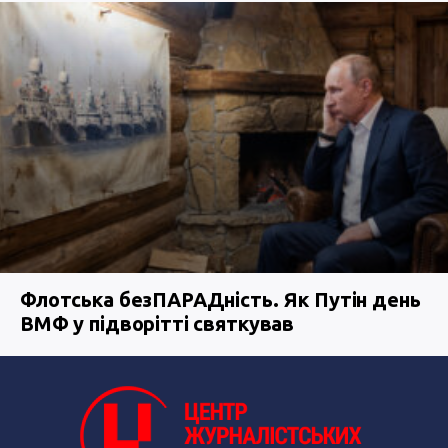
Флотська безПАРАДність. Як Путін день
ВМФ у підворітті святкував