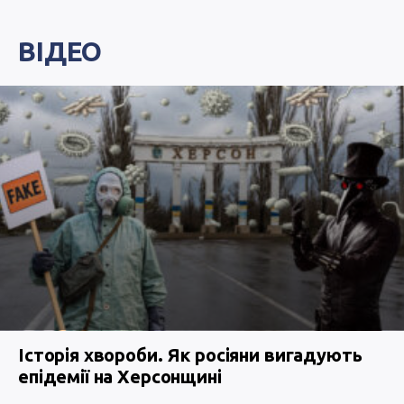
ВІДЕО
Історія хвороби. Як росіяни вигадують
епідемії на Херсонщині