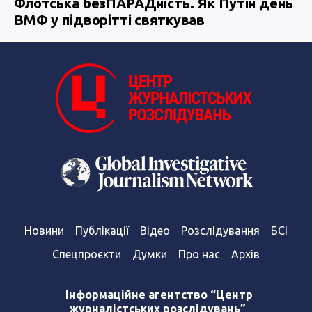
Флотська безПАРАДність. Як Путін день
ВМФ у підворітті святкував
Новини
Публікації
Відео
Розслідування
БСІ
Спецпроєкти
Думки
Про нас
Архів
Інформаційне агентство “Центр
журналістських розслідувань”