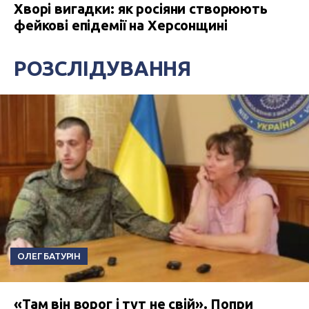
Хворі вигадки: як росіяни створюють
фейкові епідемії на Херсонщині
РОЗСЛІДУВАННЯ
ОЛЕГ БАТУРІН
«Там він ворог і тут не свій». Попри