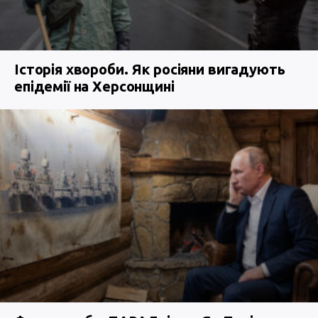
Історія хвороби. Як росіяни вигадують
епідемії на Херсонщині