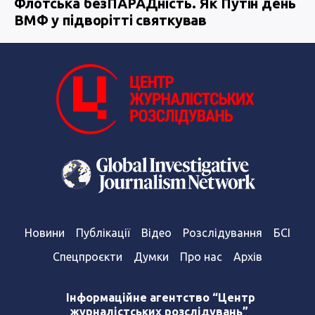
Флотська безПАРАДність. Як Путін день
ВМФ у підворітті святкував
Новини
Публікації
Відео
Розслідування
БСІ
Спецпроєкти
Думки
Про нас
Архів
Інформаційне агентство “Центр
журналістських розслідувань”