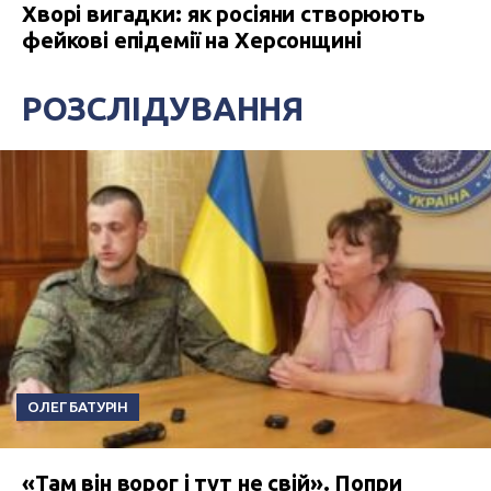
Хворі вигадки: як росіяни створюють
фейкові епідемії на Херсонщині
РОЗСЛІДУВАННЯ
ОЛЕГ БАТУРІН
«Там він ворог і тут не свій». Попри