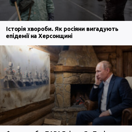
Історія хвороби. Як росіяни вигадують
епідемії на Херсонщині