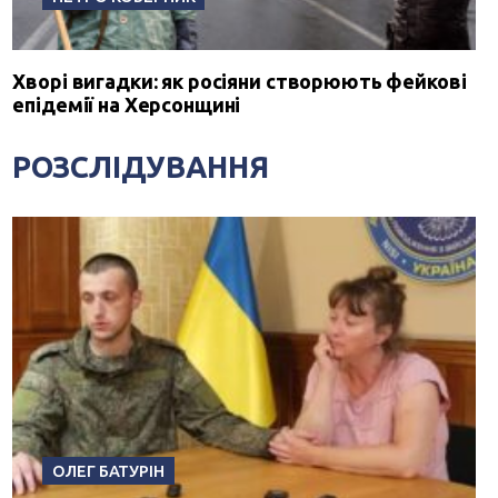
Хворі вигадки: як росіяни створюють фейкові
епідемії на Херсонщині
РОЗСЛІДУВАННЯ
ОЛЕГ БАТУРІН