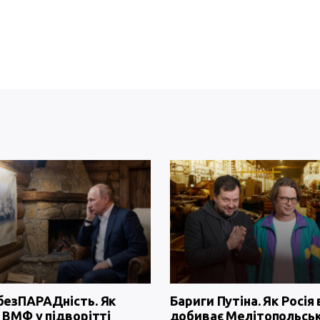
безПАРАДність. Як
Бариги Путіна. Як Росія 
 ВМФ у підворітті
добиває Мелітопольсь