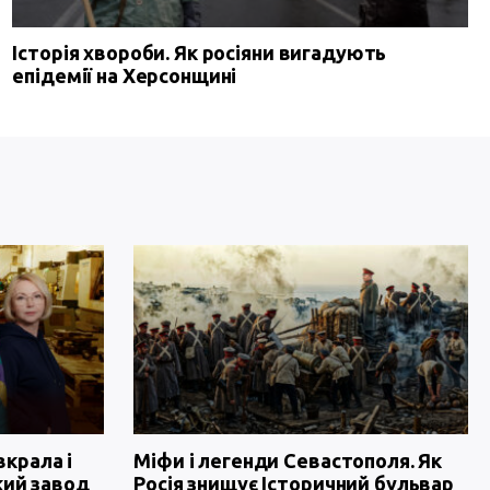
Історія хвороби. Як росіяни вигадують
епідемії на Херсонщині
вкрала і
Міфи і легенди Севастополя. Як
кий завод
Росія знищує Історичний бульвар