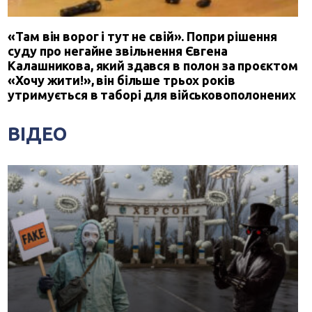
«Там він ворог і тут не свій». Попри рішення
суду про негайне звільнення Євгена
Калашникова, який здався в полон за проєктом
«Хочу жити!», він більше трьох років
утримується в таборі для військовополонених
ВІДЕО