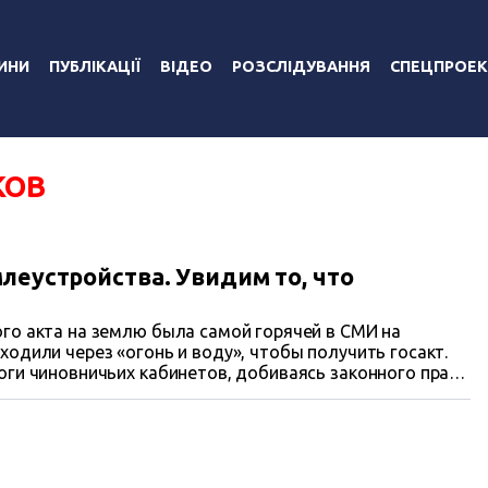
ИНИ
ПУБЛІКАЦІЇ
ВІДЕО
РОЗСЛІДУВАННЯ
СПЕЦПРОЕК
КОВ
леустройства. Увидим то, что
го акта на землю была самой горячей в СМИ на
одили через «огонь и воду», чтобы получить госакт.
оги чиновничьих кабинетов, добиваясь законного права
ся, что государственные акты не нужны? Что же