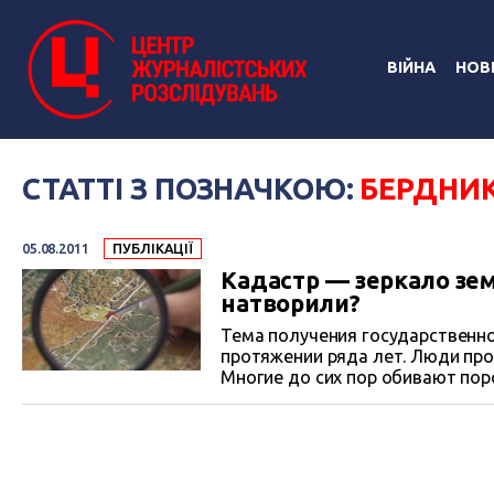
ВІЙНА
НОВ
СТАТТІ З ПОЗНАЧКОЮ:
БЕРДНИ
05.08.2011
ПУБЛІКАЦІЇ
Кадастр — зеркало зем
натворили?
Тема получения государственно
протяжении ряда лет. Люди прох
Многие до сих пор обивают пор
на земельный участок. А теперь, с принятием Закона Украины «О государственном
земельном кадастре», получает
изменил новый закон?