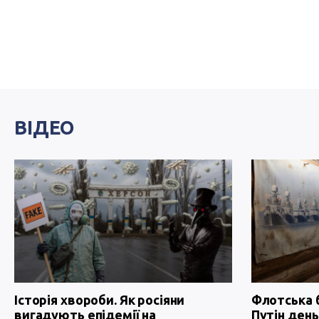
ВІДЕО
Історія хвороби. Як росіяни
Флотська 
вигадують епідемії на
Путін день