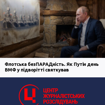
Флотська безПАРАДність. Як Путін день
ВМФ у підворітті святкував