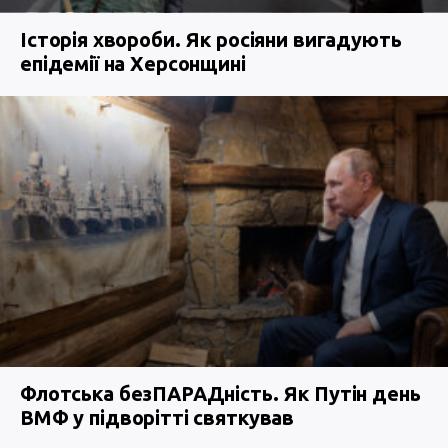
Історія хвороби. Як росіяни вигадують
епідемії на Херсонщині
Флотська безПАРАДність. Як Путін день
ВМФ у підворітті святкував