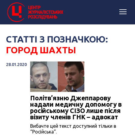
СТАТТІ З ПОЗНАЧКОЮ:
ГОРОД ШАХТЫ
28.01.2020
Політв’язню Джеппарову
надали медичну допомогу в
російському СІЗО лише після
візиту членів ГНК – адвокат
Вибачте цей текст доступний тільки в
“Російська”.