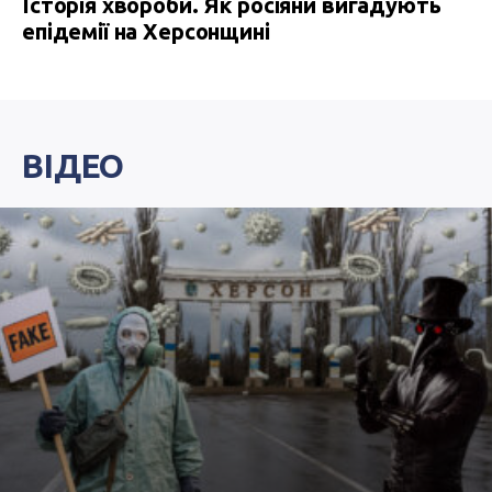
Історія хвороби. Як росіяни вигадують
епідемії на Херсонщині
ВІДЕО