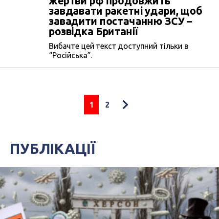
жертви рф продовжить
завдавати ракетні удари, щоб
завадити постачанню ЗСУ –
розвідка Британії
Вибачте цей текст доступний тільки в
“Російська”.
1
2
ПУБЛІКАЦІЇ