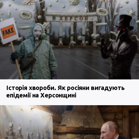
Історія хвороби. Як росіяни вигадують
епідемії на Херсонщині