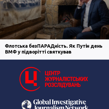
Флотська безПАРАДність. Як Путін день
ВМФ у підворітті святкував