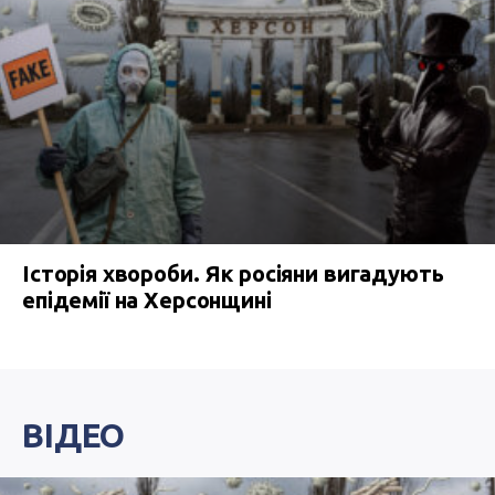
Історія хвороби. Як росіяни вигадують
епідемії на Херсонщині
ВІДЕО