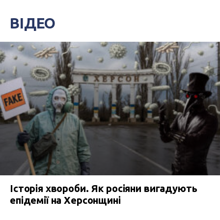
ВІДЕО
Історія хвороби. Як росіяни вигадують
епідемії на Херсонщині