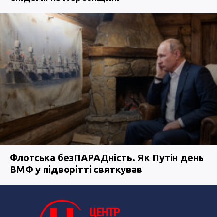
Флотська безПАРАДність. Як Путін день
ВМФ у підворітті святкував