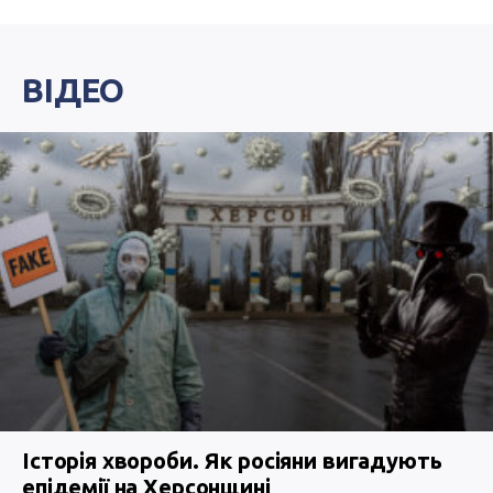
ВІДЕО
Історія хвороби. Як росіяни вигадують
епідемії на Херсонщині