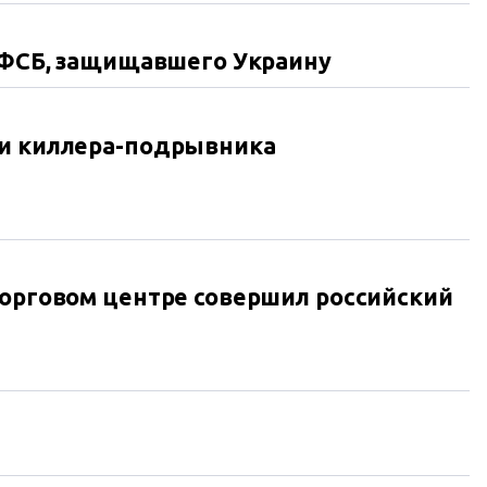
а ФСБ, защищавшего Украину
ли киллера-подрывника
торговом центре совершил российский