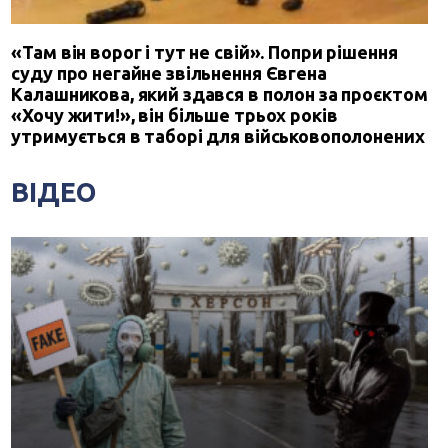
«Там він ворог і тут не свій». Попри рішення
суду про негайне звільнення Євгена
Калашникова, який здався в полон за проєктом
«Хочу жити!», він більше трьох років
утримується в таборі для військовополонених
ВІДЕО