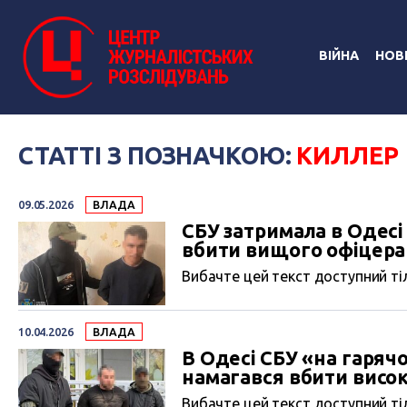
ВІЙНА
НОВ
СТАТТІ З ПОЗНАЧКОЮ:
КИЛЛЕР
09.05.2026
ВЛАДА
СБУ затримала в Одесі
вбити вищого офіцер
Вибачте цей текст доступний тіл
10.04.2026
ВЛАДА
В Одесі СБУ «на гаряч
намагався вбити вис
Вибачте цей текст доступний тіл