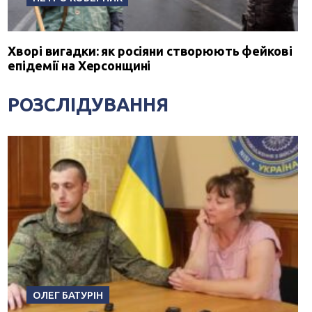
Хворі вигадки: як росіяни створюють фейкові
епідемії на Херсонщині
РОЗСЛІДУВАННЯ
ОЛЕГ БАТУРІН