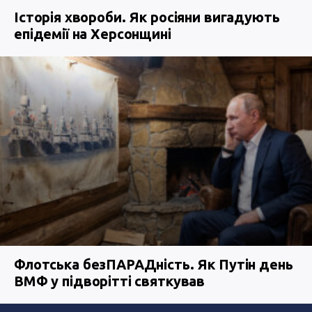
Історія хвороби. Як росіяни вигадують
епідемії на Херсонщині
Флотська безПАРАДність. Як Путін день
ВМФ у підворітті святкував