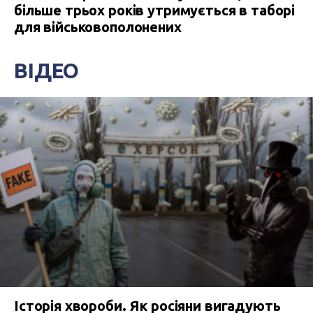
більше трьох років утримується в таборі
для військовополонених
ВІДЕО
Історія хвороби. Як росіяни вигадують