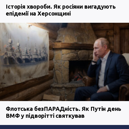
Історія хвороби. Як росіяни вигадують
епідемії на Херсонщині
Флотська безПАРАДність. Як Путін день
ВМФ у підворітті святкував