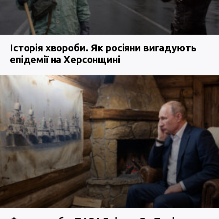
Історія хвороби. Як росіяни вигадують
епідемії на Херсонщині