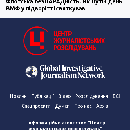
Флотська безПАРАДність. Як Путін день
ВМФ у підворітті святкував
Новини
Публікації
Відео
Розслідування
БСІ
Спецпроєкти
Думки
Про нас
Архів
Інформаційне агентство “Центр
журналістських розслідувань”