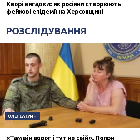
Хворі вигадки: як росіяни створюють
фейкові епідемії на Херсонщині
РОЗСЛІДУВАННЯ
ОЛЕГ БАТУРІН
«Там він ворог і тут не свій». Попри