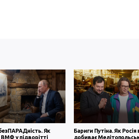
безПАРАДність. Як
Бариги Путіна. Як Росія 
 ВМФ у підворітті
добиває Мелітопольсь