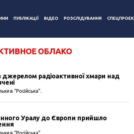
ИНИ
ПУБЛІКАЦІЇ
ВІДЕО
РОЗСЛІДУВАННЯ
СПЕЦПРОЕК
КТИВНОЕ ОБЛАКО
в джерелом радіоактивної хмари над
вчені
ьки в “Російська”.
вденного Уралу до Європи прийшло
ення
ьки в “Російська”.