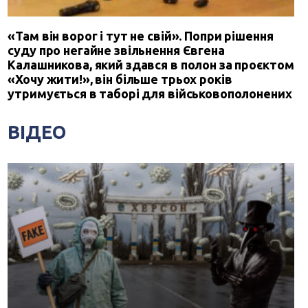
«Там він ворог і тут не свій». Попри рішення
суду про негайне звільнення Євгена
Калашникова, який здався в полон за проєктом
«Хочу жити!», він більше трьох років
утримується в таборі для військовополонених
ВІДЕО