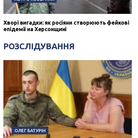
Хворі вигадки: як росіяни створюють фейкові
епідемії на Херсонщині
РОЗСЛІДУВАННЯ
ОЛЕГ БАТУРІН