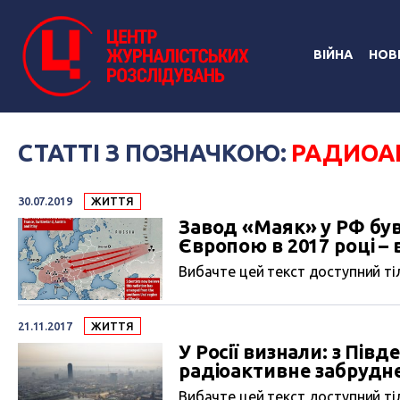
ВІЙНА
НОВ
СТАТТІ З ПОЗНАЧКОЮ:
РАДИОА
30.07.2019
ЖИТТЯ
Завод «Маяк» у РФ бу
Європою в 2017 році – 
Вибачте цей текст доступний тіл
21.11.2017
ЖИТТЯ
У Росії визнали: з Пі
радіоактивне забрудн
Вибачте цей текст доступний тіл