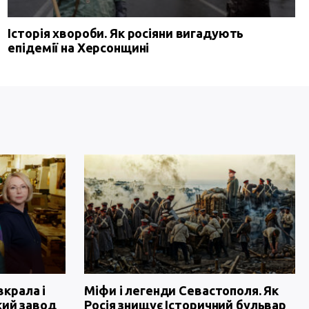
Історія хвороби. Як росіяни вигадують
епідемії на Херсонщині
вкрала і
Міфи і легенди Севастополя. Як
кий завод
Росія знищує Історичний бульвар