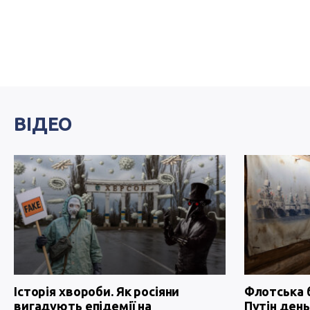
ВІДЕО
Історія хвороби. Як росіяни
Флотська 
вигадують епідемії на
Путін день