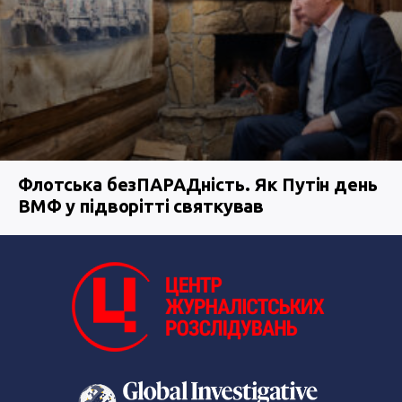
Флотська безПАРАДність. Як Путін день
ВМФ у підворітті святкував