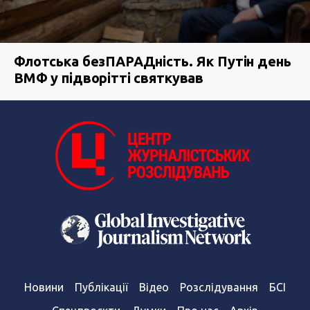
Флотська безПАРАДність. Як Путін день
ВМФ у підворітті святкував
Новини
Публікації
Відео
Розслідування
БСІ