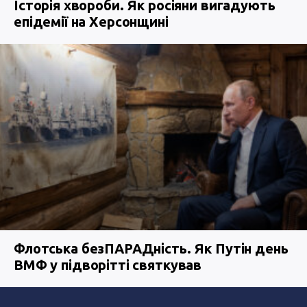
Історія хвороби. Як росіяни вигадують
епідемії на Херсонщині
Флотська безПАРАДність. Як Путін день
ВМФ у підворітті святкував