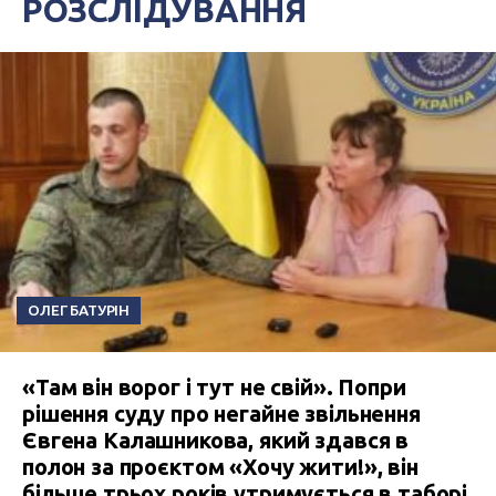
РОЗСЛІДУВАННЯ
ОЛЕГ БАТУРІН
«Там він ворог і тут не свій». Попри
рішення суду про негайне звільнення
Євгена Калашникова, який здався в
полон за проєктом «Хочу жити!», він
більше трьох років утримується в таборі