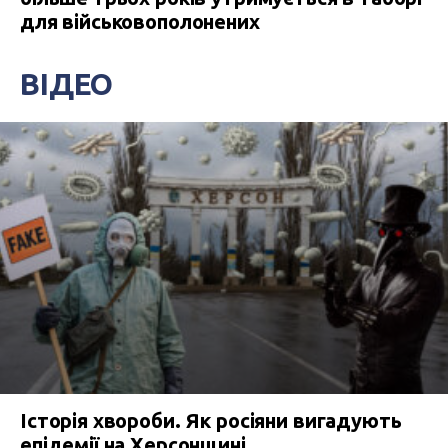
для військовополонених
ВІДЕО
Історія хвороби. Як росіяни вигадують
епідемії на Херсонщині