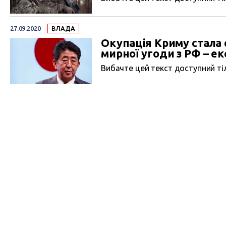
27.09.2020
ВЛАДА
Окупація Криму стала
мирної угоди з РФ – е
Вибачте цей текст доступний тіл