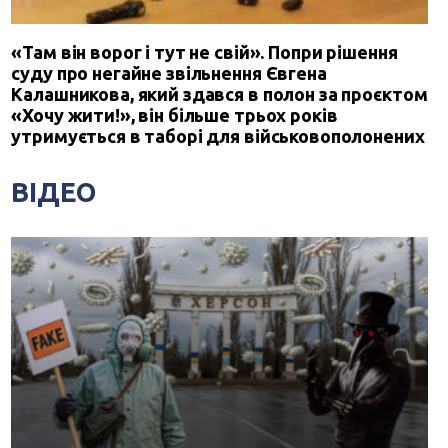
«Там він ворог і тут не свій». Попри рішення
суду про негайне звільнення Євгена
Калашникова, який здався в полон за проєктом
«Хочу жити!», він більше трьох років
утримується в таборі для військовополонених
ВІДЕО