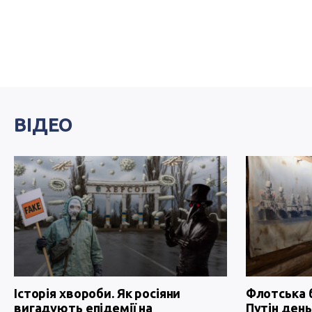
ВІДЕО
Історія хвороби. Як росіяни
Флотська 
вигадують епідемії на
Путін день