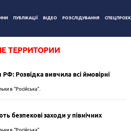
ИНИ
ПУБЛІКАЦІЇ
ВІДЕО
РОЗСЛІДУВАННЯ
СПЕЦПРОЕК
Е ТЕРРИТОРИИ
 РФ: Розвідка вивчила всі ймовірні
ьки в “Російська”.
ь безпекові заходи у північних
ьки в “Російська”.