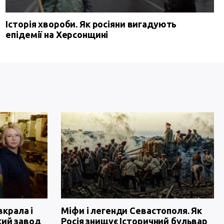
Історія хвороби. Як росіяни вигадують
епідемії на Херсонщині
вкрала і
Міфи і легенди Севастополя. Як
кий завод
Росія знищує Історичний бульвар