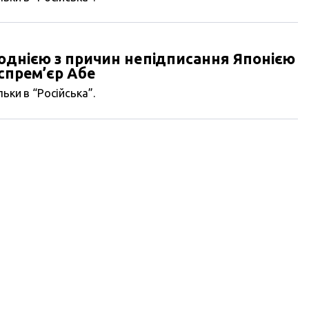
 однією з причин непідписання Японією
кспрем’єр Абе
ьки в “Російська”.