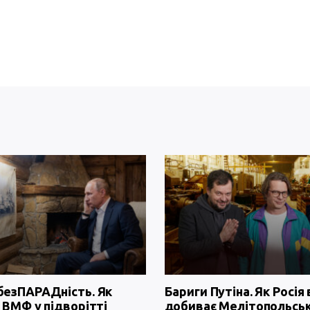
безПАРАДність. Як
Бариги Путіна. Як Росія 
 ВМФ у підворітті
добиває Мелітопольсь