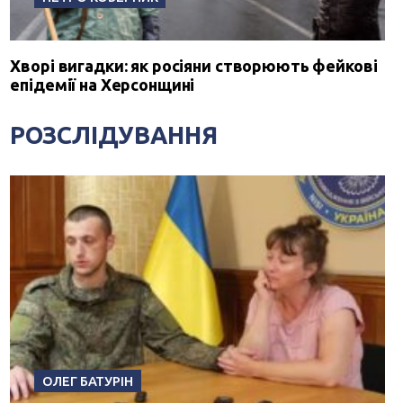
Хворі вигадки: як росіяни створюють фейкові
епідемії на Херсонщині
РОЗСЛІДУВАННЯ
ОЛЕГ БАТУРІН